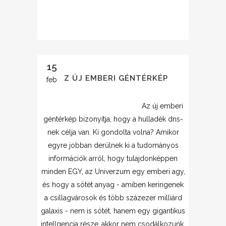
15
AZ ÚJ EMBERI GÉNTÉRKÉP
feb
Az új emberi
géntérkép bizonyítja, hogy a hulladék dns-
nek célja van. Ki gondolta volna? Amikor
egyre jobban derülnek ki a tudományos
információk arról, hogy tulajdonképpen
minden EGY, az Univerzum egy emberi agy,
és hogy a sötét anyag - amiben keringenek
a csillagvárosok és több százezer milliárd
galaxis - nem is sötét, hanem egy gigantikus
intellgencia része..akkor nem csodálkozunk,