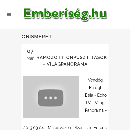
ÖNISMERET
07
PROGRAMOZOTT ÖNPUSZTÍTÁSOK
Már
– VILÁGPANORÁMA
Vendég:
Balogh
Béla - Echo
TV - Világ-
Panoráma ~
2013.03.04 - Müsorvezetõ: Szaniszló Ferenc