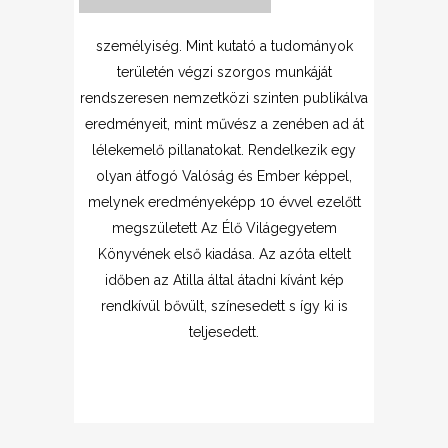
személyiség. Mint kutató a tudományok
területén végzi szorgos munkáját
rendszeresen nemzetközi szinten publikálva
eredményeit, mint művész a zenében ad át
lélekemelő pillanatokat. Rendelkezik egy
olyan átfogó Valóság és Ember képpel,
melynek eredményeképp 10 évvel ezelőtt
megszületett Az Élő Világegyetem
Könyvének első kiadása. Az azóta eltelt
időben az Atilla által átadni kívánt kép
rendkívül bővült, színesedett s így ki is
teljesedett.