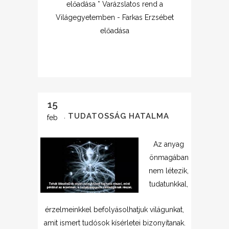
előadása * Varázslatos rend a
Világegyetemben - Farkas Erzsébet
előadása
15
A TUDATOSSÁG HATALMA
feb
Az anyag
önmagában
nem létezik,
tudatunkkal,
érzelmeinkkel befolyásolhatjuk világunkat,
amit ismert tudósok kísérletei bizonyítanak.