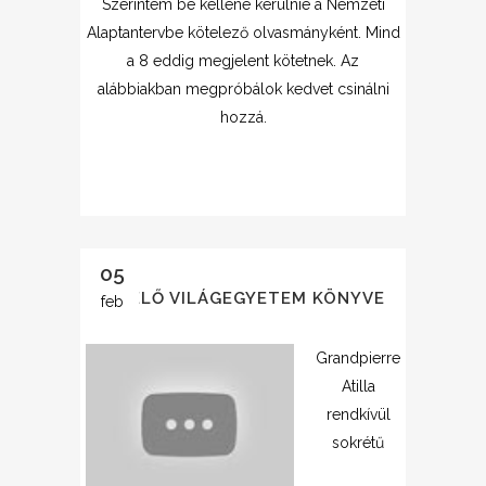
Szerintem be kellene kerülnie a Nemzeti
Alaptantervbe kötelező olvasmányként. Mind
a 8 eddig megjelent kötetnek. Az
alábbiakban megpróbálok kedvet csinálni
hozzá.
05
AZ ÉLŐ VILÁGEGYETEM KÖNYVE
feb
Grandpierre
Atilla
rendkívül
sokrétű