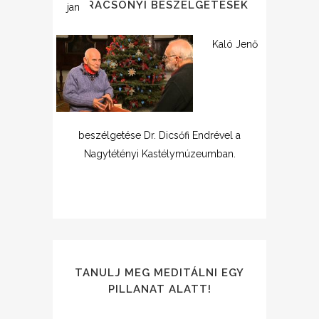
KARÁCSONYI BESZÉLGETÉSEK
jan
Kaló Jenő
beszélgetése Dr. Dicsőfi Endrével a
Nagytétényi Kastélymúzeumban.
TANULJ MEG MEDITÁLNI EGY
PILLANAT ALATT!