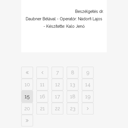
Beszélgetés dr.
Daubner Bélával - Operatőr: Nádorfi Lajos
- Készítette: Kalo Jenő
7
8
9
10
11
12
13
14
15
16
17
18
19
20
21
22
23