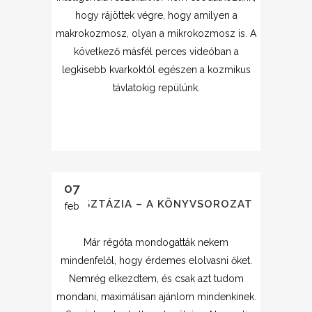
hogy rájöttek végre, hogy amilyen a
makrokozmosz, olyan a mikrokozmosz is. A
következő másfél perces videóban a
legkisebb kvarkoktól egészen a kozmikus
távlatokig repülünk.
07
ANASZTÁZIA – A KÖNYVSOROZAT
feb
Már régóta mondogatták nekem
mindenfelől, hogy érdemes elolvasni őket.
Nemrég elkezdtem, és csak azt tudom
mondani, maximálisan ajánlom mindenkinek.