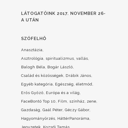
LÁTOGATÓINK 2017. NOVEMBER 26-
A UTÁN
SZÓFELHŐ
Anasztázia
Asztrológia, spiritualizmus, vallás
Balogh Béla
Bogár László
Család és közösségek
Drábik János
Egyéb kategória
Egészség, életmód
Erős Győző
Európa és a világ
FaceBontó Top 10
Film, színház, zene
Gazdaság
Gaál Péter
Géczy Gábor
Hagyományörzés
HáttérPanoráma
Jegyzetek
Kozsdi Tamás