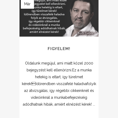
Már
FIGYELEM!
Oldalunk megújul, ami miatt közel 2000
bejegyzést kell ellenőrizni.Ez a munka
hetekig is eltart, így türelmet
kérek!Időrendben visszafelé haladvafolyik
az átvizsgálás, így régebbi cikkeinknél és
videóinknál a munkabefejezéséig
adódhatnak hibák, amiért elnézést kérek! ...