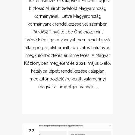
Tisztelt Címzett! - (Alapvető Emberi Jogok
biztosa) Alulírott (adatok) Magyarország
kormányával, illetve Magyarország
kormányának rendelkezéseivel szemben
PANASZT nyújtok be Önökhöz, mint
"Védettségi Igazolvánnyal" nem rendelkező
állampolgár, akit emiatt sorozatos hátrányos
megkülönböztetés ér. Ismertetés: A Magyar
Közlönyben megjelent és 2021. május 1-étől
hatályba lépett rendelkezések alapján
megkülönböztetésre került valamennyi
magyar állampolgár. Vannak,...
22