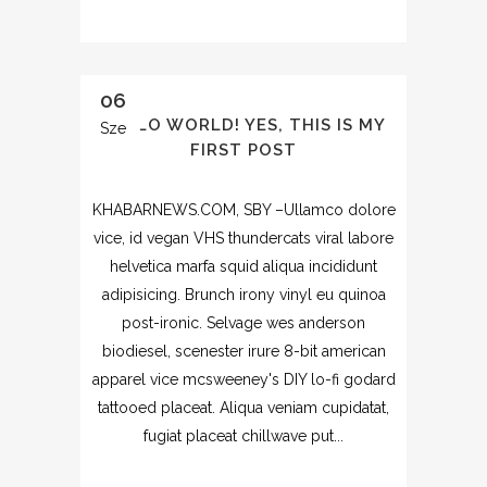
06
HELLO WORLD! YES, THIS IS MY
Sze
FIRST POST
KHABARNEWS.COM, SBY –Ullamco dolore
vice, id vegan VHS thundercats viral labore
helvetica marfa squid aliqua incididunt
adipisicing. Brunch irony vinyl eu quinoa
post-ironic. Selvage wes anderson
biodiesel, scenester irure 8-bit american
apparel vice mcsweeney's DIY lo-fi godard
tattooed placeat. Aliqua veniam cupidatat,
fugiat placeat chillwave put...