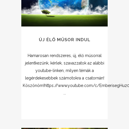
ÚJ ÉLŐ MŰSOR INDUL
Hamarosan rendszeres, új, élő műsorral
jelentkezünk, kérlek, szavazzatok az alábbi
youtube-linken, milyen témák a
legérdekesebbek számotokra a csatornán!
Köszönöm!https://www.youtube.com/c/EmberisegHu2
...