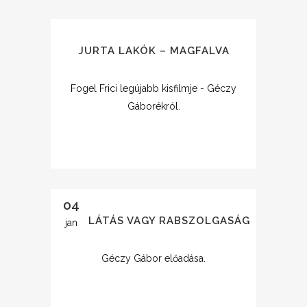
JURTA LAKÓK – MAGFALVA
Fogel Frici legújabb kisfilmje - Géczy
Gáborékról.
04
ÖNELLÁTÁS VAGY RABSZOLGASÁG
jan
Géczy Gábor előadása.