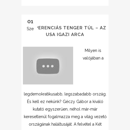
01
AZ ÓPERENCIÁS TENGER TÚL – AZ
Sze
USA IGAZI ARCA
Milyen is
valójában a
legdemokratikusabb, legszabadabb ország.
És kell ez nekünk? Géczy Gábor a kiváló
kutató egyszerűen, néhol már-már
keresetlenül fogalmazza meg a világ vezető
országának haláltusáját. A felvétel a Két