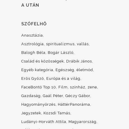
A UTÁN
SZÓFELHŐ
Anasztázia
Asztrológia, spiritualizmus, vallás
Balogh Béla
Bogár László
Család és közösségek
Drábik János
Egyéb kategória
Egészség, életmód
Erős Győző
Európa és a világ
FaceBontó Top 10
Film, színház, zene
Gazdaság
Gaál Péter
Géczy Gábor
Hagyományörzés
HáttérPanoráma
Jegyzetek
Kozsdi Tamás
Ludányi-Horváth Attila
Magyarország