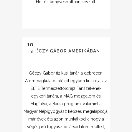
Hollós könyvesboltban készült.
10
GÉCZY GÁBOR AMERIKÁBAN
Júl
Géczy Gábor fizikus, tanár, a debreceni
Atommagkutató Intézet egykori kutatója, az
ELTE Természetföldrajz Tanszékének
egykori tanára, a MAG mozgalom és
Magfalva, a Bárka program, valamint a
Magyar Népigyógyász képzés megalapítója,
már évek óta azon munkálkodik, hogy a
végét járó fogyasztói társadalom mellett,