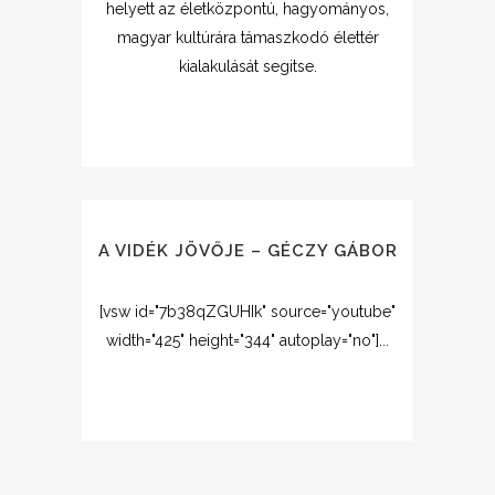
helyett az életközpontú, hagyományos,
magyar kultúrára támaszkodó élettér
kialakulását segitse.
A VIDÉK JÖVŐJE – GÉCZY GÁBOR
[vsw id="7b38qZGUHIk" source="youtube"
width="425" height="344" autoplay="no"]...