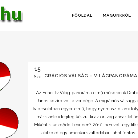
FŐOLDAL
MAGUNKRÓL
15
MIGRÁCIÓS VÁLSÁG – VILÁGPANORÁMA
Sze
Az Echo Tv Világ-panoráma című műsorának Drábi
János közíró volt a vendége. A migrációs válságga
kapcsolatban egyértelmű, hogy nyomasztó, ami foly
már szinte idegileg készül ki az ország annak láttán
Miként is kezdődött minden? 2010-ben volt egy titk
találkozó egy amerikai szállodában, ahol fontos