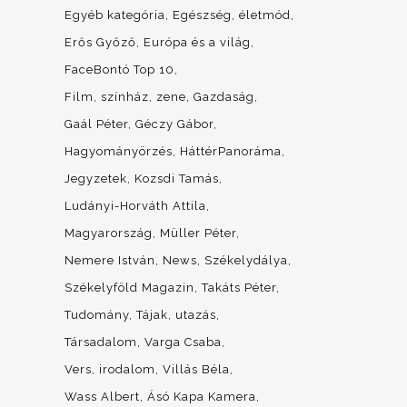
Egyéb kategória
Egészség, életmód
Erős Győző
Európa és a világ
FaceBontó Top 10
Film, színház, zene
Gazdaság
Gaál Péter
Géczy Gábor
Hagyományörzés
HáttérPanoráma
Jegyzetek
Kozsdi Tamás
Ludányi-Horváth Attila
Magyarország
Müller Péter
Nemere István
News
Székelydálya
Székelyföld Magazin
Takáts Péter
Tudomány
Tájak, utazás
Társadalom
Varga Csaba
Vers, irodalom
Villás Béla
Wass Albert
Ásó Kapa Kamera