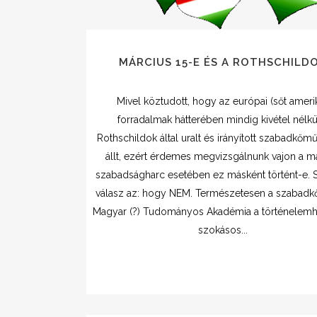
MÁRCIUS 15-E ÉS A ROTHSCHILD
Mivel köztudott, hogy az európai (sőt amerik
forradalmak hátterében mindig kivétel nélkü
Rothschildok által uralt és irányított szabadkőmű
állt, ezért érdemes megvizsgálnunk vajon a m
szabadságharc esetében ez másként történt-e. S
válasz az: hogy NEM. Természetesen a szabad
Magyar (?) Tudományos Akadémia a történelemh
szokásos...