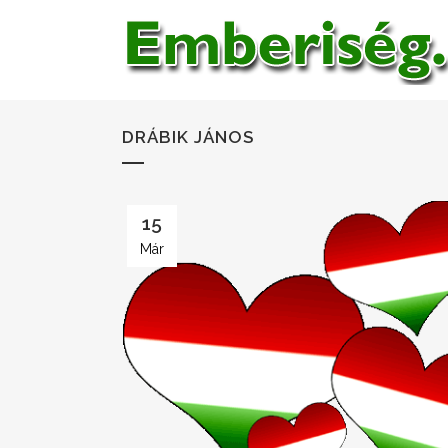
DRÁBIK JÁNOS
15
Már