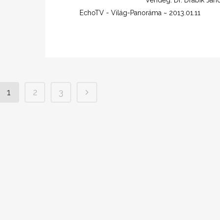
Vendég: Dr. Drábik Jáno
EchoTV - Világ-Panoráma ~ 2013.01.11
1
2
3