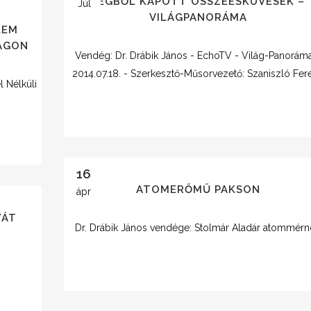
LÉGBŐL KAPOTT ÖSSZEESKÜVÉSEK –
Júl
VILÁGPANORÁMA
LEM
ÁGON
Vendég: Dr. Drábik János - EchoTV - Világ-Panorám
2014.07.18. - Szerkesztő-Műsorvezető: Szaniszló Fer
l Nélküli
k
16
ATOMERŐMŰ PAKSON
ápr
YÁT
Dr. Drábik János vendége: Stolmár Aladár atommér