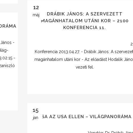
12
DRÁBIK JÁNOS: A SZERVEZETT
máj
MAGÁNHATALOM UTÁNI KOR – 2100
NORÁMA
KONFERENCIA 11.
 János -
2
ilág-
Konferencia 2013.04.27. - Drábik János: A szervezet
.02.15 -
magánhatalom utáni kor - Az előadást Hodalik Jáno
zaniszló
vezeti fel.
15
USA AZ USA ELLEN – VILÁGPANORÁMA
jan