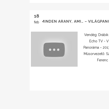
18
NEM MINDEN ARANY, AMI… – VILÁGPA
feb
Vendég: Drábik
Echo TV - V
Panoráma ~ 2013
Müsorvezetõ: S
Ferenc