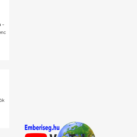
a ~
enc
nök