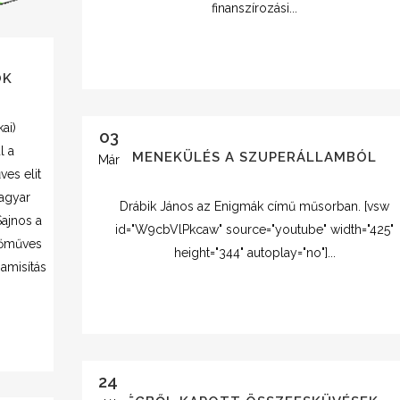
finanszírozási...
OK
ai)
03
l a
MENEKÜLÉS A SZUPERÁLLAMBÓL
Már
ves elit
agyar
Drábik János az Enigmák című műsorban. [vsw
ajnos a
id="W9cbVlPkcaw" source="youtube" width="425"
kőműves
height="344" autoplay="no"]...
amisítás
24