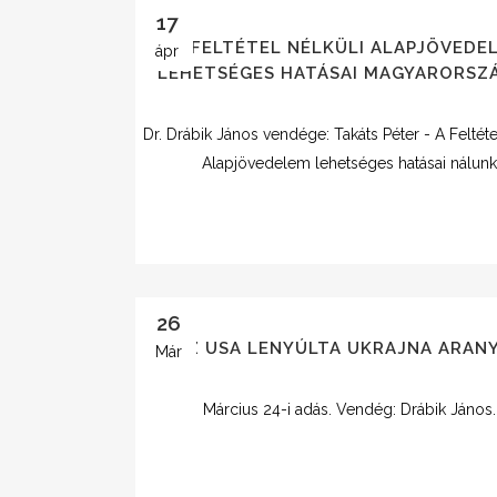
17
A FELTÉTEL NÉLKÜLI ALAPJÖVEDE
ápr
LEHETSÉGES HATÁSAI MAGYARORSZ
Dr. Drábik János vendége: Takáts Péter - A Feltéte
Alapjövedelem lehetséges hatásai nálun
26
AZ USA LENYÚLTA UKRAJNA ARAN
Már
Március 24-i adás. Vendég: Drábik János.