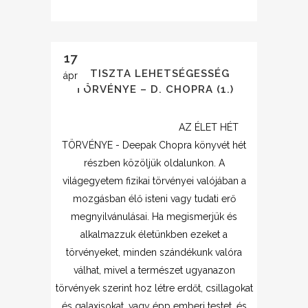
17
A TISZTA LEHETSÉGESSÉG
ápr
TÖRVÉNYE – D. CHOPRA (1.)
AZ ÉLET HÉT
TÖRVÉNYE - Deepak Chopra könyvét hét
részben közöljük oldalunkon. A
világegyetem fizikai törvényei valójában a
mozgásban élő isteni vagy tudati erő
megnyilvánulásai. Ha megismerjük és
alkalmazzuk életünkben ezeket a
törvényeket, minden szándékunk valóra
válhat, mivel a természet ugyanazon
törvények szerint hoz létre erdőt, csillagokat
és galaxisokat, vagy épp emberi testet, és