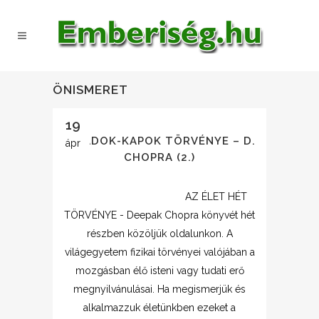
ÖNISMERET
19
AZ ADOK-KAPOK TÖRVÉNYE – D.
ápr
CHOPRA (2.)
AZ ÉLET HÉT
TÖRVÉNYE - Deepak Chopra könyvét hét
részben közöljük oldalunkon. A
világegyetem fizikai törvényei valójában a
mozgásban élő isteni vagy tudati erő
megnyilvánulásai. Ha megismerjük és
alkalmazzuk életünkben ezeket a