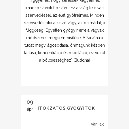
higgyenek, hogy keressék kegyeimet,
imádkozzanak hozzám. Ez a világ tele van
szenvedéssel, az élet gyötrelmes. Minden
szenvedés oka a kínzó vágy, az önimádat, a
függőség. Egyetlen gyógyír erre a vágyak
módszeres megsemmisítése. A Nirvána a
tudat megvilágosodása, önmagunk kézben
tartása, koncentráció és meditáció, ez vezet
a bölcsességhez" (Buddha)
09
TITOKZATOS GYÓGYÍTÓK
ápr
Van, aki