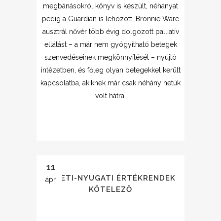
megbánásokról könyv is készült, néhányat
pedig a Guardian is lehozott. Bronnie Ware
ausztrál nővér több évig dolgozott palliatív
ellátást – a már nem gyógyítható betegek
szenvedéseinek megkönnyítését – nyújtó
intézetben, és főleg olyan betegekkel került
kapcsolatba, akiknek már csak néhány hetük
volt hátra.
11
KELETI-NYUGATI ÉRTÉKRENDEK
ápr
KÖTELEZŐ