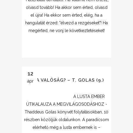
olvasd tovább! Ha akkor sem érted, olvasd
el újra! Ha ekkor sem érted, elég, ha a
hangulatát érzed: "élvezd a rezgéseket"! Ha
megérted, ne vonj le következtetéseket!
12
MI A VALÓSÁG? – T. GOLAS (9.)
ápr
A LUSTA EMBER
ÚTIKALAUZA A MEGVILÁGOSODÁSHOZ -
Thaddeus Golas könyvét folytatásokban, 10
részben közöljük oldalunkon. A paradicsom
elérhető még a lusta embernek is –