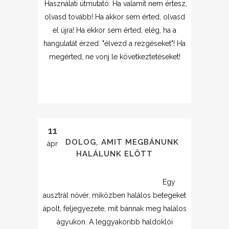
Használati útmutató: Ha valamit nem értesz,
olvasd tovább! Ha akkor sem érted, olvasd
el újra! Ha ekkor sem érted, elég, ha a
hangulatát érzed: "élvezd a rezgéseket"! Ha
megérted, ne vonj le következtetéseket!
11
ÖT DOLOG, AMIT MEGBÁNUNK
ápr
HALÁLUNK ELŐTT
Egy
ausztrál nővér, miközben halálos betegeket
ápolt, feljegyezete, mit bánnak meg halálos
ágyukon. A leggyakoribb haldoklói