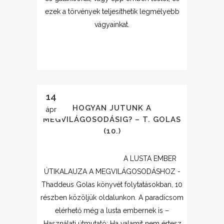
ezek a törvények teljesíthetik legmélyebb
vágyainkat.
14
HOGYAN JUTUNK A
ápr
MEGVILÁGOSODÁSIG? – T. GOLAS
(10.)
A LUSTA EMBER
ÚTIKALAUZA A MEGVILÁGOSODÁSHOZ -
Thaddeus Golas könyvét folytatásokban, 10
részben közöljük oldalunkon. A paradicsom
elérhető még a lusta embernek is –
Használati útmutató: Ha valamit nem értesz,