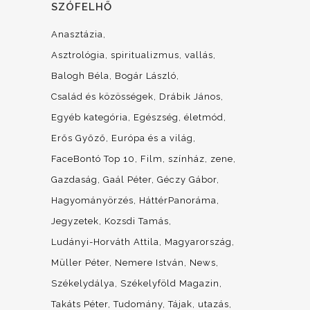
SZÓFELHŐ
Anasztázia
Asztrológia, spiritualizmus, vallás
Balogh Béla
Bogár László
Család és közösségek
Drábik János
Egyéb kategória
Egészség, életmód
Erős Győző
Európa és a világ
FaceBontó Top 10
Film, színház, zene
Gazdaság
Gaál Péter
Géczy Gábor
Hagyományörzés
HáttérPanoráma
Jegyzetek
Kozsdi Tamás
Ludányi-Horváth Attila
Magyarország
Müller Péter
Nemere István
News
Székelydálya
Székelyföld Magazin
Takáts Péter
Tudomány
Tájak, utazás