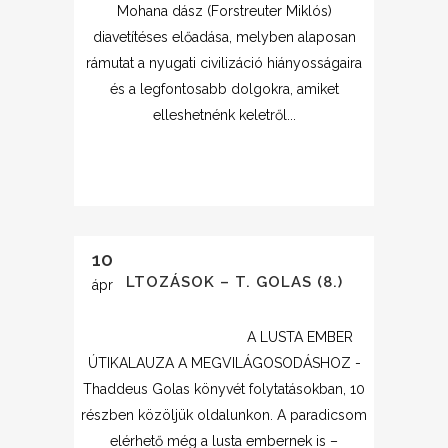
Mohana dász (Forstreuter Miklós)
diavetítéses előadása, melyben alaposan
rámutat a nyugati civilizáció hiányosságaira
és a legfontosabb dolgokra, amiket
elleshetnénk keletről...
10
VÁLTOZÁSOK – T. GOLAS (8.)
ápr
A LUSTA EMBER
ÚTIKALAUZA A MEGVILÁGOSODÁSHOZ -
Thaddeus Golas könyvét folytatásokban, 10
részben közöljük oldalunkon. A paradicsom
elérhető még a lusta embernek is –