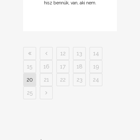
hisz bennük, van, aki nem.
12
13
14
15
16
17
18
19
20
21
22
23
24
25