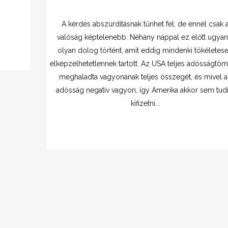
A kérdés abszurditásnak tűnhet fel, de ennél csak 
valóság képtelenebb. Néhány nappal ez előtt ugyan
olyan dolog történt, amit eddig mindenki tökéletes
elképzelhetetlennek tartott. Az USA teljes adósságtö
meghaladta vagyonának teljes összegét, és mivel a
adósság negatív vagyon, így Amerika akkor sem tud
kifizetni...