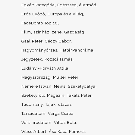
Egyéb kategória
Egészség, életmód
Erős Győző
Európa és a világ
FaceBontó Top 10
Film, színház, zene
Gazdaság
Gaál Péter
Géczy Gábor
Hagyományörzés
HáttérPanoráma
Jegyzetek
Kozsdi Tamás
Ludányi-Horváth Attila
Magyarország
Müller Péter
Nemere István
News
Székelydálya
Székelyföld Magazin
Takáts Péter
Tudomány
Tájak, utazás
Társadalom
Varga Csaba
Vers, irodalom
Villás Béla
Wass Albert
Ásó Kapa Kamera