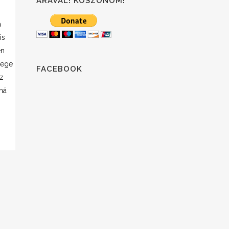
ÁRÁVAL! KÖSZÖNÖM!
a
is
en
mege
FACEBOOK
z
ná