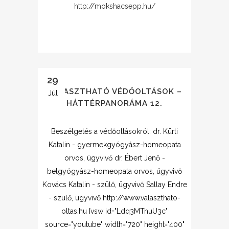
http://mokshacsepp.hu/
29
VÁLASZTHATÓ VÉDŐOLTÁSOK –
Júl
HÁTTÉRPANORÁMA 12.
Beszélgetés a védőoltásokról: dr. Kürti
Katalin - gyermekgyógyász-homeopata
orvos, ügyvivő dr. Ébert Jenő -
belgyógyász-homeopata orvos, ügyvivő
Kovács Katalin - szülő, ügyvivő Sallay Endre
- szülő, ügyvivő http://www.valaszthato-
oltas.hu [vsw id="Ldq3MTnuU3c"
source="youtube" width="720" height="400"