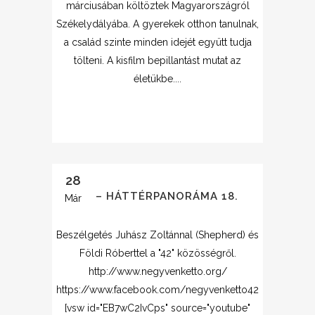
márciusában költöztek Magyarországról
Székelydályába. A gyerekek otthon tanulnak,
a család szinte minden idejét együtt tudja
tölteni. A kisfilm bepillantást mutat az
életükbe....
28
42 – HÁTTÉRPANORÁMA 18.
Már
Beszélgetés Juhász Zoltánnal (Shepherd) és
Földi Róberttel a "42" közösségről.
http://www.negyvenketto.org/
https://www.facebook.com/negyvenketto42
[vsw id="EB7wC2IvCps" source="youtube"