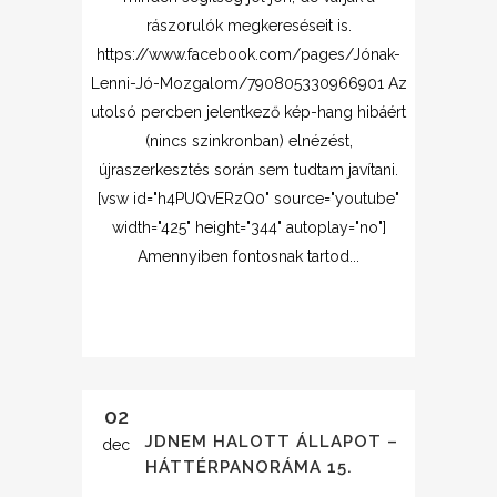
rászorulók megkereséseit is.
https://www.facebook.com/pages/Jónak-
Lenni-Jó-Mozgalom/790805330966901 Az
utolsó percben jelentkező kép-hang hibáért
(nincs szinkronban) elnézést,
újraszerkesztés során sem tudtam javítani.
[vsw id="h4PUQvERzQ0" source="youtube"
width="425" height="344" autoplay="no"]
Amennyiben fontosnak tartod...
02
A MAJDNEM HALOTT ÁLLAPOT –
dec
HÁTTÉRPANORÁMA 15.