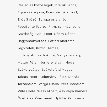
Család és közösségek
Drábik János
Egyéb kategória
Egészség, életmód
Erős Győző
Európa és a világ
FaceBontó Top 10
Film, színház, zene
Gazdaság
Gaál Péter
Géczy Gábor
Hagyományörzés
HáttérPanoráma
Jegyzetek
Kozsdi Tamás
Ludányi-Horváth Attila
Magyarország
Müller Péter
Nemere István
News
Székelydálya
Székelyföld Magazin
Takáts Péter
Tudomány
Tájak, utazás
Társadalom
Varga Csaba
Vers, irodalom
Villás Béla
Wass Albert
Ásó Kapa Kamera
Önellátás
Önismeret
Új VilágPanoráma