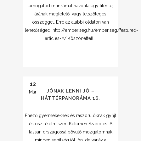
támogatod munkámat havonta egy liter tej
árának megfelelő, vagy tetszőleges
összeggel. Erre az alábbi oldalon van
lehetőséged: http://emberiseg.hu/emberiseg/featured-
articles-2/ Köszönettel!...
12
JÓNAK LENNI JÓ –
Már
HÁTTÉRPANORÁMA 16.
Éhező gyermekeknek és rászorulóknak gyűjt
és oszt élelmiszert Kelemen Szabolcs. A
lassan országossá bővülő mozgalomnak
minden segítség jól jön, de várják a