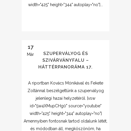
width="425" height="344" autoplay="no"]...
17
SZUPERVÁLYOG ÉS
Már
SZIVÁRVÁNYFALU –
HÁTTÉRPANORÁMA 17.
A riportban Kovács Mónikával és Fekete
Zoltánnal beszélgettünk a szupervályog
jelenlegi hazai helyzetéről. [vsw
id="5w4XMupCHg0" source="youtube"
width="425" height="344" autoplay="no"]
Amennyiben fontosnak tartod oldalunk létét,
és módodban áll, megköszönöm, ha