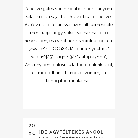
A beszélgetés során korábbi riportalanyom,
Kátai Piroska saját belső vívódásairól beszél.
Az őszinte önfeltárással azért állt kamera elé,
mert tudja, hogy sokan vannak hasonló
helyzetben, és ezzel nekik szeretne segíteni.
[vsw id="kDsCjCa8Kzk" source="youtube"
width="425" height="344" autoplay="no"]
Amennyiben fontosnak tartod oldalunk létét,
és módodban áll, megköszönöm, ha
támogatod munkámat...
20
JOBB AGYFÉLTEKÉS ANGOL
okt