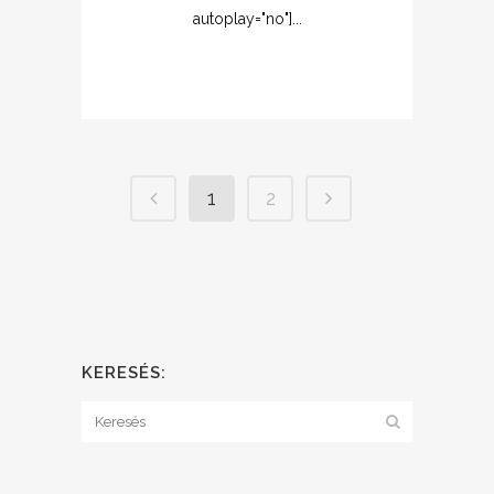
autoplay="no"]...
1
2
KERESÉS: