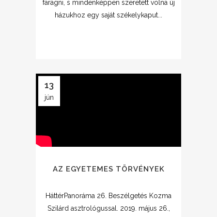
faragni, s mindenképpen szeretett volna új
házukhoz egy saját székelykaput...
13
jún
AZ EGYETEMES TÖRVÉNYEK
HáttérPanoráma 26. Beszélgetés Kozma
Szilárd asztrológussal. 2019. május 26.,