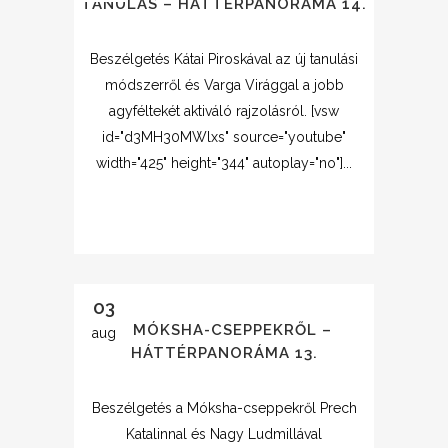
TANULÁS – HÁTTÉRPANORÁMA 14.
Beszélgetés Kátai Piroskával az új tanulási
módszerről és Varga Virággal a jobb
agyféltekét aktiváló rajzolásról. [vsw
id="d3MH30MWlxs" source="youtube"
width="425" height="344" autoplay="no"]...
03
A MÓKSHA-CSEPPEKRŐL –
aug
HÁTTÉRPANORÁMA 13.
Beszélgetés a Móksha-cseppekről Prech
Katalinnal és Nagy Ludmillával