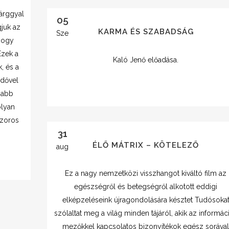
árggyal
05
gjuk az
KARMA ÉS SZABADSÁG
Sze
 hogy
Ezek a
Kaló Jenő előadása.
, és a
idővel
gabb
olyan
szoros
31
ÉLŐ MÁTRIX – KÖTELEZŐ
aug
Ez a nagy nemzetközi visszhangot kiváltó film az
egészségről és betegségről alkotott eddigi
elképzeléseink újragondolására késztet Tudósoka
szólaltat meg a világ minden tájáról, akik az informác
mezőkkel kapcsolatos bizonyítékok egész soráva