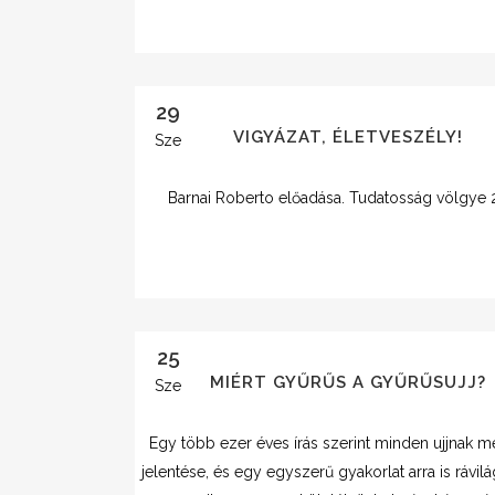
29
VIGYÁZAT, ÉLETVESZÉLY!
Sze
Barnai Roberto előadása. Tudatosság völgye 
25
MIÉRT GYŰRŰS A GYŰRŰSUJJ?
Sze
Egy több ezer éves írás szerint minden ujjnak 
jelentése, és egy egyszerű gyakorlat arra is rávilá