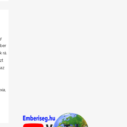
ny
mber
k rá.
zt
 az
xia,