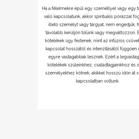
Ha a félelmekre épül egy személlyel vagy egy t
való kapcsolatunk, akkor spirituális pórázzal fo
illető személyt vagy tárgyat, nem engedjük,
távolabb kerüljön tőlünk vagy megváltozzon. 
kötelékek úgy festenek, mint az infúziós csövek
kapcsolat hosszától és intenzitásától függően 
egyre vastagabbak lesznek. Ezért a legvasta
kötelékek szüleinkhez, családtagjainkhoz és 
személyekhez kötnek, akikkel hosszú időn át 
kapcsolatban voltunk.