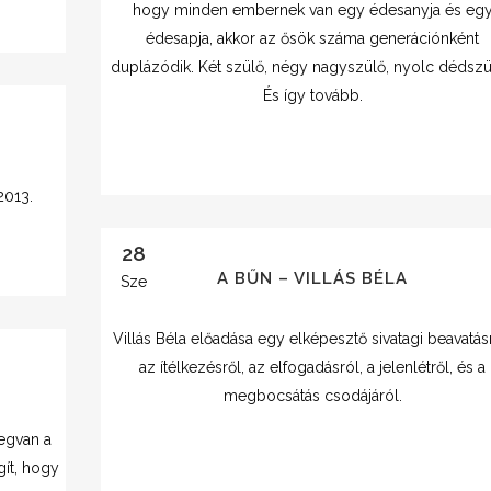
hogy minden embernek van egy édesanyja és eg
édesapja, akkor az ősök száma generációnként
duplázódik. Két szülő, négy nagyszülő, nyolc dédszül
És így tovább.
2013.
28
A BŰN – VILLÁS BÉLA
Sze
Villás Béla előadása egy elképesztő sivatagi beavatás
az ítélkezésről, az elfogadásról, a jelenlétről, és a
megbocsátás csodájáról.
megvan a
gít, hogy