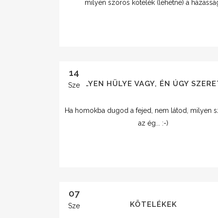
milyen szoros kötelék (lehetne) a házassá
14
AMILYEN HÜLYE VAGY, ÉN ÚGY SZER
Sze
Ha homokba dugod a fejed, nem látod, milyen 
az ég... :-)
07
KÖTELÉKEK
Sze