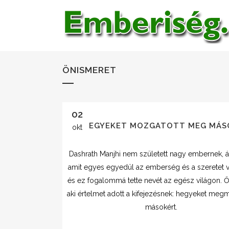
ÖNISMERET
02
AKI HEGYEKET MOZGATOTT MEG MÁS
okt
Dashrath Manjhi nem született nagy embernek, á
amit egyes egyedül az emberség és a szeretet v
és ez fogalommá tette nevét az egész világon. Ő 
aki értelmet adott a kifejezésnek: hegyeket meg
másokért.