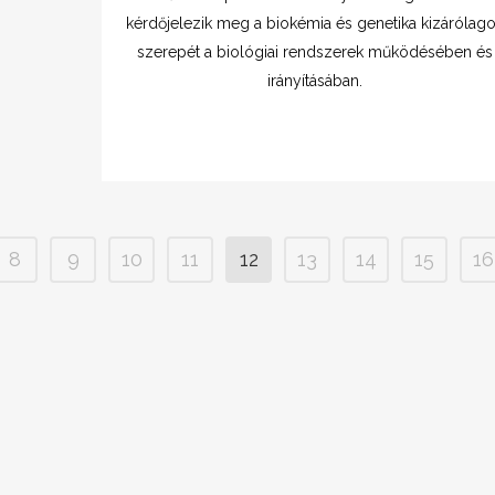
kérdőjelezik meg a biokémia és genetika kizárólag
szerepét a biológiai rendszerek működésében és
irányításában.
8
9
10
11
12
13
14
15
16