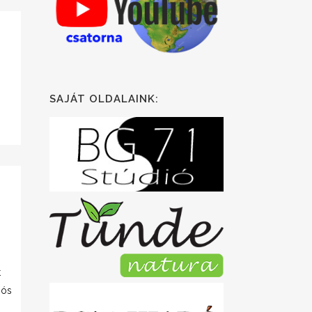
SAJÁT OLDALAINK:
t
iós
l