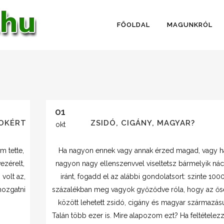
FŐOLDAL
MAGUNKRÓL
01
OKÉRT
ZSIDÓ, CIGÁNY, MAGYAR?
okt
m tette,
Ha nagyon ennek vagy annak érzed magad, vagy h
ezérelt,
nagyon nagy ellenszenvvel viseltetsz bármelyik nác
volt az,
iránt, fogadd el az alábbi gondolatsort: szinte 100
mozgatni
százalékban meg vagyok győződve róla, hogy az ős
között lehetett zsidó, cigány és magyar származás
Talán több ezer is. Mire alapozom ezt? Ha feltételezz