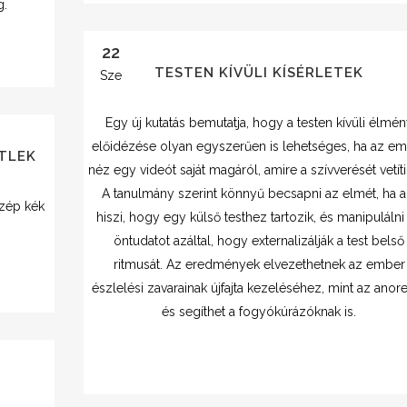
g.
22
TESTEN KÍVÜLI KÍSÉRLETEK
Sze
Egy új kutatás bemutatja, hogy a testen kívüli élmé
előidézése olyan egyszerűen is lehetséges, ha az e
ETLEK
néz egy videót saját magáról, amire a szívverését vetíti
A tanulmány szerint könnyű becsapni az elmét, ha a
szép kék
hiszi, hogy egy külső testhez tartozik, és manipulálni
öntudatot azáltal, hogy externalizálják a test belső
ritmusát. Az eredmények elvezethetnek az ember
észlelési zavarainak újfajta kezeléséhez, mint az anore
és segíthet a fogyókúrázóknak is.