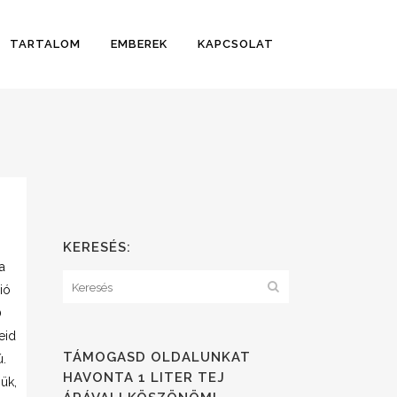
TARTALOM
EMBEREK
KAPCSOLAT
KERESÉS:
a
ió
0
eid
TÁMOGASD OLDALUNKAT
ú.
HAVONTA 1 LITER TEJ
ük,