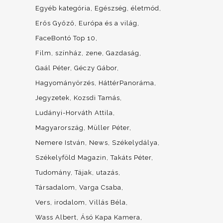
Egyéb kategória
Egészség, életmód
Erős Győző
Európa és a világ
FaceBontó Top 10
Film, színház, zene
Gazdaság
Gaál Péter
Géczy Gábor
Hagyományörzés
HáttérPanoráma
Jegyzetek
Kozsdi Tamás
Ludányi-Horváth Attila
Magyarország
Müller Péter
Nemere István
News
Székelydálya
Székelyföld Magazin
Takáts Péter
Tudomány
Tájak, utazás
Társadalom
Varga Csaba
Vers, irodalom
Villás Béla
Wass Albert
Ásó Kapa Kamera