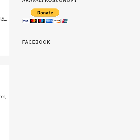
ÁRÁVAL! KÖSZÖNÖM!
y
ő...
FACEBOOK
ról,