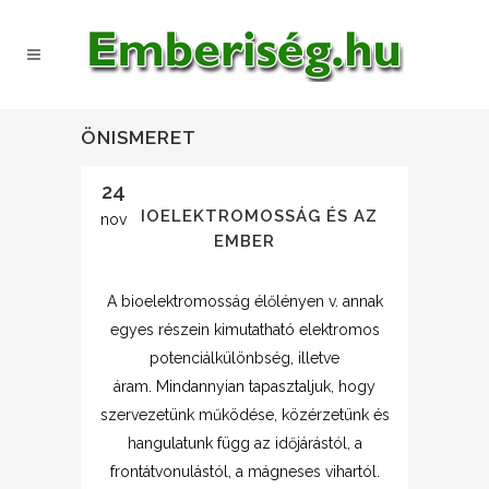
ÖNISMERET
24
A BIOELEKTROMOSSÁG ÉS AZ
nov
EMBER
A bioelektromosság élőlényen v. annak
egyes részein kimutatható elektromos
potenciálkülönbség, illetve
áram. Mindannyian tapasztaljuk, hogy
szervezetünk működése, közérzetünk és
hangulatunk függ az időjárástól, a
frontátvonulástól, a mágneses vihartól.