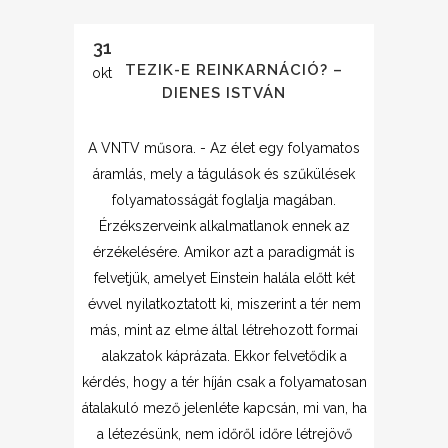
31
LÉTEZIK-E REINKARNÁCIÓ? –
okt
DIENES ISTVÁN
A VNTV műsora. - Az élet egy folyamatos
áramlás, mely a tágulások és szűkülések
folyamatosságát foglalja magában.
Érzékszerveink alkalmatlanok ennek az
érzékelésére. Amikor azt a paradigmát is
felvetjük, amelyet Einstein halála előtt két
évvel nyilatkoztatott ki, miszerint a tér nem
más, mint az elme által létrehozott formai
alakzatok káprázata. Ekkor felvetődik a
kérdés, hogy a tér híján csak a folyamatosan
átalakuló mező jelenléte kapcsán, mi van, ha
a létezésünk, nem időről időre létrejövő