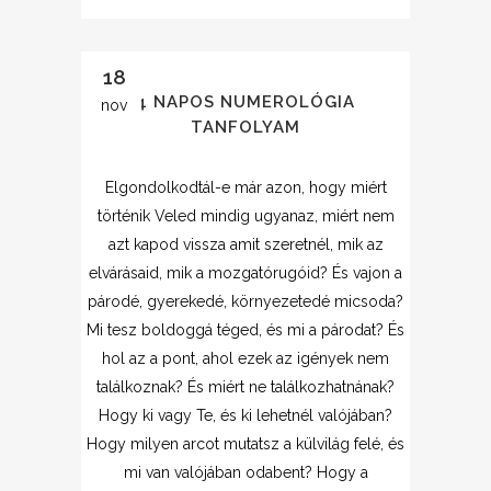
18
4 NAPOS NUMEROLÓGIA
nov
TANFOLYAM
Elgondolkodtál-e már azon, hogy miért
történik Veled mindig ugyanaz, miért nem
azt kapod vissza amit szeretnél, mik az
elvárásaid, mik a mozgatórugóid? És vajon a
párodé, gyerekedé, környezetedé micsoda?
Mi tesz boldoggá téged, és mi a párodat? És
hol az a pont, ahol ezek az igények nem
találkoznak? És miért ne találkozhatnának?
Hogy ki vagy Te, és ki lehetnél valójában?
Hogy milyen arcot mutatsz a külvilág felé, és
mi van valójában odabent? Hogy a