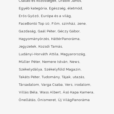
Család és közösségek
Drábik János
Egyéb kategória
Egészség, életmód
Erős Győző
Európa és a világ
FaceBontó Top 10
Film, színház, zene
Gazdaság
Gaál Péter
Géczy Gábor
Hagyományörzés
HáttérPanoráma
Jegyzetek
Kozsdi Tamás
Ludányi-Horváth Attila
Magyarország
Müller Péter
Nemere István
News
Székelydálya
Székelyföld Magazin
Takáts Péter
Tudomány
Tájak, utazás
Társadalom
Varga Csaba
Vers, irodalom
Villás Béla
Wass Albert
Ásó Kapa Kamera
Önellátás
Önismeret
Új VilágPanoráma