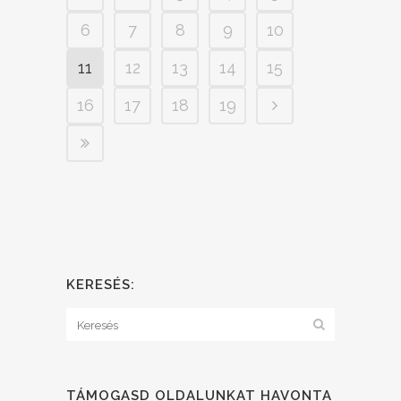
6
7
8
9
10
11
12
13
14
15
16
17
18
19
KERESÉS:
TÁMOGASD OLDALUNKAT HAVONTA