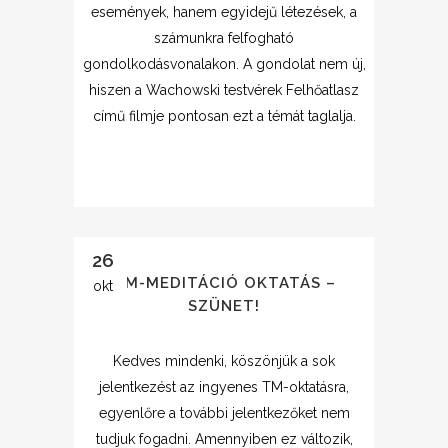
események, hanem egyidejű létezések, a
számunkra felfogható
gondolkodásvonalakon. A gondolat nem új,
hiszen a Wachowski testvérek Felhőatlasz
című filmje pontosan ezt a témát taglalja.
26
TM-MEDITÁCIÓ OKTATÁS –
okt
SZÜNET!
Kedves mindenki, köszönjük a sok
jelentkezést az ingyenes TM-oktatásra,
egyenlőre a további jelentkezőket nem
tudjuk fogadni. Amennyiben ez változik,