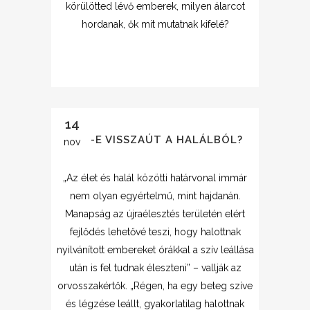
körülötted lévő emberek, milyen álarcot
hordanak, ők mit mutatnak kifelé?
14
VAN-E VISSZAÚT A HALÁLBÓL?
nov
„Az élet és halál közötti határvonal immár
nem olyan egyértelmű, mint hajdanán.
Manapság az újraélesztés területén elért
fejlődés lehetővé teszi, hogy halottnak
nyilvánított embereket órákkal a szív leállása
után is fel tudnak éleszteni” – vallják az
orvosszakértők. „Régen, ha egy beteg szíve
és légzése leállt, gyakorlatilag halottnak