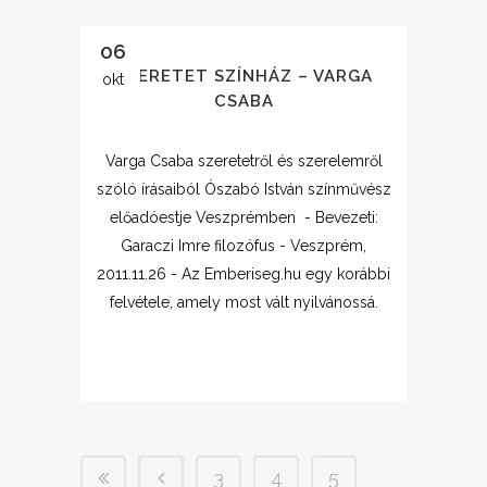
06
SZERETET SZÍNHÁZ – VARGA
okt
CSABA
Varga Csaba szeretetről és szerelemről
szóló írásaiból Ószabó István színművész
előadóestje Veszprémben - Bevezeti:
Garaczi Imre filozófus - Veszprém,
2011.11.26 - Az Emberiseg.hu egy korábbi
felvétele, amely most vált nyilvánossá.
3
4
5