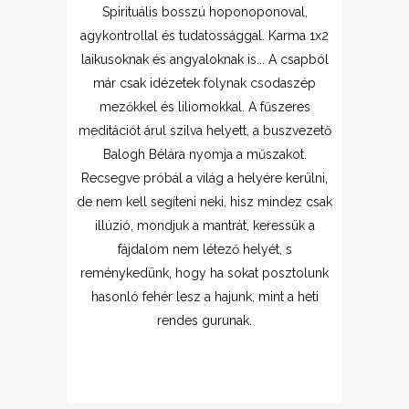
Spirituális bosszú hoponoponoval,
agykontrollal és tudatossággal. Karma 1x2
laikusoknak és angyaloknak is... A csapból
már csak idézetek folynak csodaszép
mezőkkel és liliomokkal. A fűszeres
meditációt árul szilva helyett, a buszvezető
Balogh Bélára nyomja a műszakot.
Recsegve próbál a világ a helyére kerülni,
de nem kell segíteni neki, hisz mindez csak
illúzió, mondjuk a mantrát, keressük a
fájdalom nem létező helyét, s
reménykedünk, hogy ha sokat posztolunk
hasonló fehér lesz a hajunk, mint a heti
rendes gurunak.