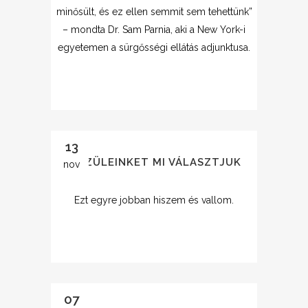
minősült, és ez ellen semmit sem tehettünk”
– mondta Dr. Sam Parnia, aki a New York-i
egyetemen a sürgősségi ellátás adjunktusa.
13
A SZÜLEINKET MI VÁLASZTJUK
nov
Ezt egyre jobban hiszem és vallom.
07