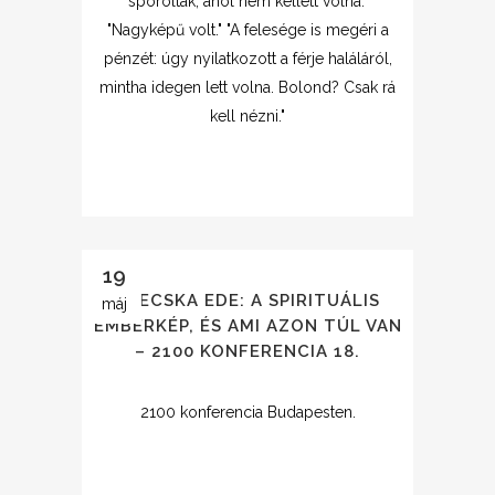
spóroltak, ahol nem kellett volna."
"Nagyképű volt." "A felesége is megéri a
pénzét: úgy nyilatkozott a férje haláláról,
mintha idegen lett volna. Bolond? Csak rá
kell nézni."
19
FRECSKA EDE: A SPIRITUÁLIS
máj
EMBERKÉP, ÉS AMI AZON TÚL VAN
– 2100 KONFERENCIA 18.
2100 konferencia Budapesten.