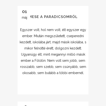
01
MESE A PARADICSOMRÓL
máj
Egyszer volt, hol nem volt, élt egyszer egy
ember. Miután megszületett, cseperedni
kezdett, iskolába járt, majd másik iskolába, s
mikor felnőtté érett, dolgozni kezdett.
Ugyanúgy élt, mint megannyi millió másik
ember a Földön. Nem volt sem jobb, sem
rosszabb, sem szebb, sem csúnyább, sem
okosabb, sem butább a többi embernél.