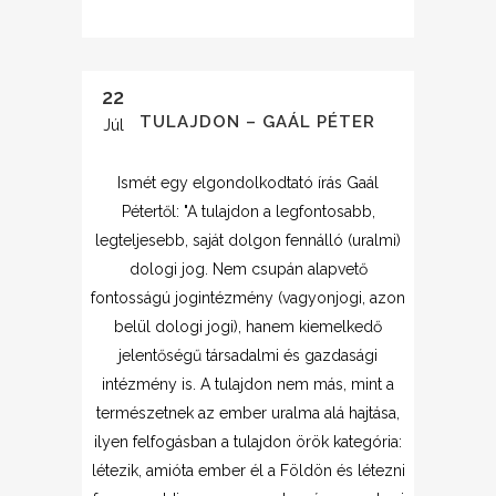
22
A TULAJDON – GAÁL PÉTER
Júl
Ismét egy elgondolkodtató írás Gaál
Pétertől: "A tulajdon a legfontosabb,
legteljesebb, saját dolgon fennálló (uralmi)
dologi jog. Nem csupán alapvető
fontosságú jogintézmény (vagyonjogi, azon
belül dologi jogi), hanem kiemelkedő
jelentőségű társadalmi és gazdasági
intézmény is. A tulajdon nem más, mint a
természetnek az ember uralma alá hajtása,
ilyen felfogásban a tulajdon örök kategória:
létezik, amióta ember él a Földön és létezni