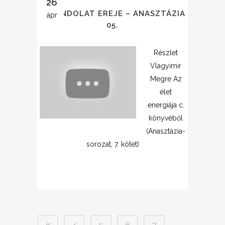
26
A GONDOLAT EREJE – ANASZTÁZIA
ápr
05.
Részlet
Vlagyimir
Megre Az
élet
energiája c.
könyvéből
(Anasztázia-
sorozat, 7. kötet)