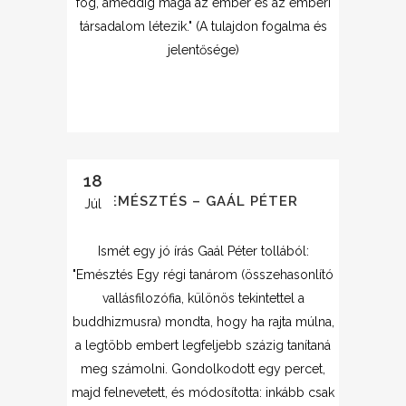
fog, ameddig maga az ember és az emberi
társadalom létezik." (A tulajdon fogalma és
jelentősége)
18
EMÉSZTÉS – GAÁL PÉTER
Júl
Ismét egy jó írás Gaál Péter tollából:
"Emésztés Egy régi tanárom (összehasonlító
vallásfilozófia, különös tekintettel a
buddhizmusra) mondta, hogy ha rajta múlna,
a legtöbb embert legfeljebb százig tanítaná
meg számolni. Gondolkodott egy percet,
majd felnevetett, és módosította: inkább csak