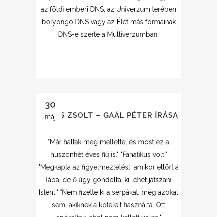
az földi emberi DNS, az Univerzum terében
bolyongó DNS vagy az Élet más formáinak
DNS-e szerte a Multiverzumban.
30
ERŐSS ZSOLT – GAÁL PÉTER ÍRÁSA
máj
"Már haltak meg mellette, és most ez a
huszonhét éves fiú is." "Fanatikus volt."
"Megkapta az figyelmeztetést, amikor eltört a
lába, de ő úgy gondolta, ki lehet játszani
Istent." "Nem fizette ki a serpákat, még azokat
sem, akiknek a köteleit használta. Ott