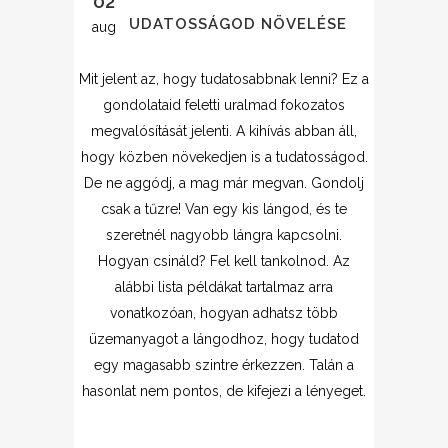
02
A TUDATOSSÁGOD NÖVELÉSE
aug
Mit jelent az, hogy tudatosabbnak lenni? Ez a
gondolataid feletti uralmad fokozatos
megvalósítását jelenti. A kihívás abban áll,
hogy közben növekedjen is a tudatosságod.
De ne aggódj, a mag már megvan. Gondolj
csak a tűzre! Van egy kis lángod, és te
szeretnél nagyobb lángra kapcsolni.
Hogyan csináld? Fel kell tankolnod. Az
alábbi lista példákat tartalmaz arra
vonatkozóan, hogyan adhatsz több
üzemanyagot a lángodhoz, hogy tudatod
egy magasabb szintre érkezzen. Talán a
hasonlat nem pontos, de kifejezi a lényeget.