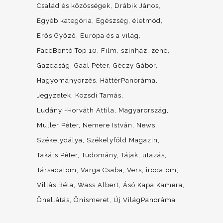
Család és közösségek
Drábik János
Egyéb kategória
Egészség, életmód
Erős Győző
Európa és a világ
FaceBontó Top 10
Film, színház, zene
Gazdaság
Gaál Péter
Géczy Gábor
Hagyományörzés
HáttérPanoráma
Jegyzetek
Kozsdi Tamás
Ludányi-Horváth Attila
Magyarország
Müller Péter
Nemere István
News
Székelydálya
Székelyföld Magazin
Takáts Péter
Tudomány
Tájak, utazás
Társadalom
Varga Csaba
Vers, irodalom
Villás Béla
Wass Albert
Ásó Kapa Kamera
Önellátás
Önismeret
Új VilágPanoráma