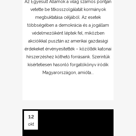
Az Egyesült Államok a világ számos pontján
vetette be titkosszolgálatát kormányok
megbuktatása céljából. Az esetek
többségében a demokrácia és a jogállam
védelmezőiként léptek fel, miközben
akcióikkal pusztán az amerikai gazdasági
érdekeket érvényesítették – közölték katonai
hírszerzéshez köthető forrásaink. Szerintük
kísértetiesen hasonló forgatókönyv íródik
Magyarországon, amióta...
12
okt