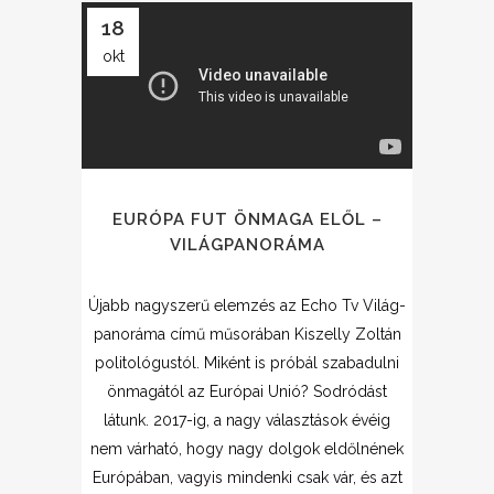
18
okt
EURÓPA FUT ÖNMAGA ELŐL –
VILÁGPANORÁMA
Újabb nagyszerű elemzés az Echo Tv Világ-
panoráma című műsorában Kiszelly Zoltán
politológustól. Miként is próbál szabadulni
önmagától az Európai Unió? Sodródást
látunk. 2017-ig, a nagy választások évéig
nem várható, hogy nagy dolgok eldőlnének
Európában, vagyis mindenki csak vár, és azt