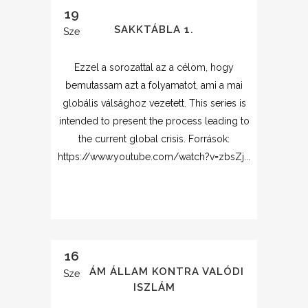
19
SAKKTÁBLA 1.
Sze
Ezzel a sorozattal az a célom, hogy
bemutassam azt a folyamatot, ami a mai
globális válsághoz vezetett. This series is
intended to present the process leading to
the current global crisis. Források:
https://www.youtube.com/watch?v=zbsZj...
16
ISZLÁM ÁLLAM KONTRA VALÓDI
Sze
ISZLÁM