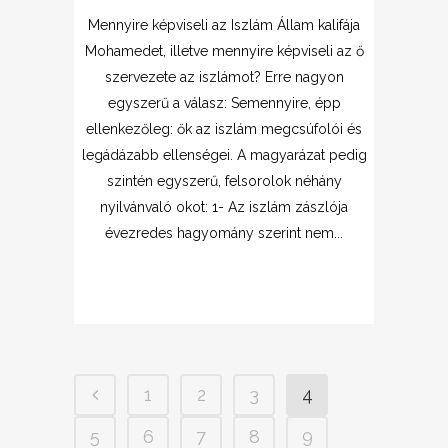
Mennyire képviseli az Iszlám Állam kalifája
Mohamedet, illetve mennyire képviseli az ő
szervezete az iszlámot? Erre nagyon
egyszerű a válasz: Semennyire, épp
ellenkezőleg: ők az iszlám megcsúfolói és
legádázabb ellenségei. A magyarázat pedig
szintén egyszerű, felsorolok néhány
nyilvánvaló okot: 1- Az iszlám zászlója
évezredes hagyomány szerint nem...
1
2
3
4
5
6
7
8
9