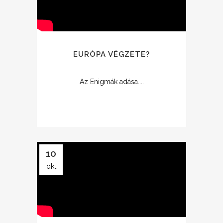
EURÓPA VÉGZETE?
Az Enigmák adása....
10
okt