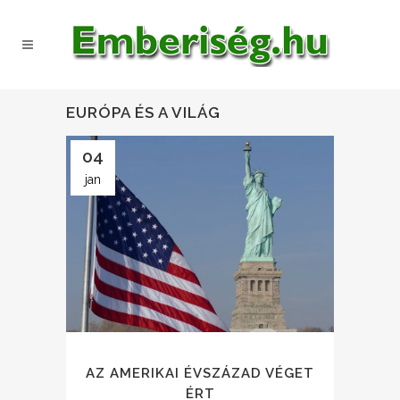
EURÓPA ÉS A VILÁG
04
jan
AZ AMERIKAI ÉVSZÁZAD VÉGET
ÉRT