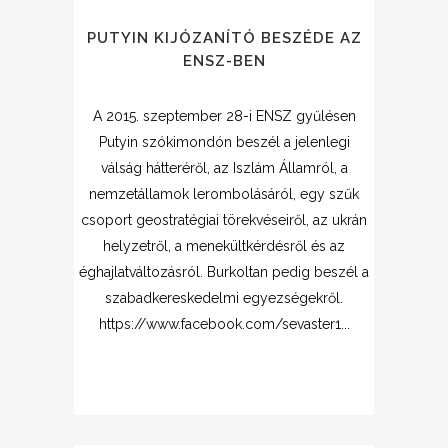
PUTYIN KIJÓZANÍTÓ BESZÉDE AZ
ENSZ-BEN
A 2015. szeptember 28-i ENSZ gyűlésen
Putyin szókimondón beszél a jelenlegi
válság hátteréről, az Iszlám Államról, a
nemzetállamok lerombolásáról, egy szűk
csoport geostratégiai törekvéseiről, az ukrán
helyzetről, a menekültkérdésről és az
éghajlatváltozásról. Burkoltan pedig beszél a
szabadkereskedelmi egyezségekről.
https://www.facebook.com/sevaster1...