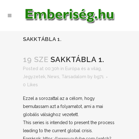
SAKKTÁBLA 1.
19 SZE
SAKKTÁBLA 1.
Posted at 00:30h
in
Európa és a világ
,
Jegyzetek
,
News
,
Társadalom
by
bg71
0
Likes
Ezzel a sorozattal az a célom, hogy
bemutassam azt a folyamatot, ami a mai
globális válsághoz vezetett.
This series is intended to present the process
leading to the current global crisis.
Források:
https://www.youtube.com/watch?