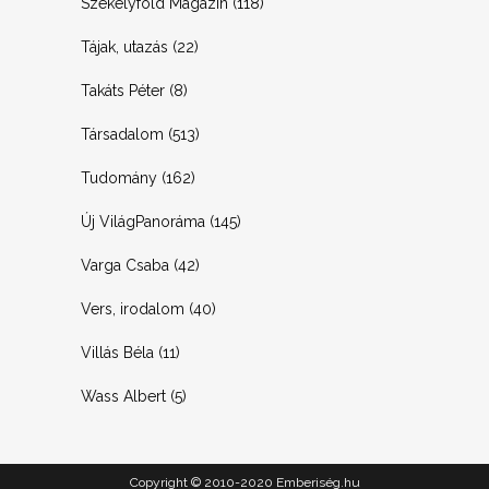
Székelyföld Magazin
(118)
Tájak, utazás
(22)
Takáts Péter
(8)
Társadalom
(513)
Tudomány
(162)
Új VilágPanoráma
(145)
Varga Csaba
(42)
Vers, irodalom
(40)
Villás Béla
(11)
Wass Albert
(5)
Copyright © 2010-2020 Emberiség.hu