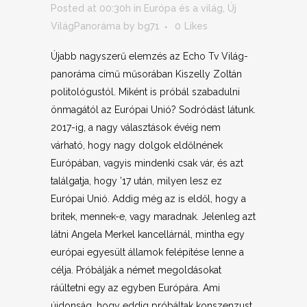
Posted at 00:30h
in
Európa és a világ
,
Új
VilágPanoráma
by
bg71
0
Likes
Újabb nagyszerű elemzés az Echo Tv Világ-
panoráma című műsorában Kiszelly Zoltán
politológustól. Miként is próbál szabadulni
önmagától az Európai Unió? Sodródást látunk.
2017-ig, a nagy választások évéig nem
várható, hogy nagy dolgok eldőlnének
Európában, vagyis mindenki csak vár, és azt
találgatja, hogy ’17 után, milyen lesz ez
Európai Unió. Addig még az is eldől, hogy a
britek, mennek-e, vagy maradnak. Jelenleg azt
látni Angela Merkel kancellárnál, mintha egy
európai egyesült államok felépítése lenne a
célja. Próbálják a német megoldásokat
ráültetni egy az egyben Európára. Ami
újdonság, hogy eddig próbáltak konszenzust