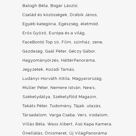
Balogh Béla
Bogár László
Család és közösségek
Drábik János
Egyéb kategória
Egészség, életmód
Erős Győző
Európa és a világ
FaceBontó Top 10
Film, színház, zene
Gazdaság
Gaál Péter
Géczy Gábor
Hagyományörzés
HáttérPanoráma
Jegyzetek
Kozsdi Tamás
Ludányi-Horváth Attila
Magyarország
Müller Péter
Nemere István
News
Székelydálya
Székelyföld Magazin
Takáts Péter
Tudomány
Tájak, utazás
Társadalom
Varga Csaba
Vers, irodalom
Villás Béla
Wass Albert
Ásó Kapa Kamera
Önellátás
Önismeret
Új VilágPanoráma