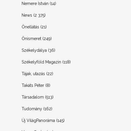
Nemere István
(14)
News
(2 375)
Önellátás
(21)
Önismeret
(249)
Székelydálya
(36)
Székelyföld Magazin
(118)
Tájak, utazás
(22)
Takáts Péter
(8)
Társadalom
(513)
Tudomány
(162)
Új VilágPanoráma
(145)