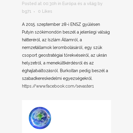
Posted at 00:30h
in
Európa és a világ
by
bg71
0
Likes
A 2015. szeptember 28-i ENSZ gyűlésen
Putyin szókimondón beszél a jelenlegi válság
hátteréről, az Iszlám Államról, a
nemzetállamok lerombolásáról, egy szűk
csoport geostratégiai törekvéseiről, az ukrán
helyzetről, a menekültkérdésről és az
éghajlatváltozásról. Burkoltan pedig beszél a
szabadkereskedelmi egyezségekről.
https://www.facebook.com/sevaster1