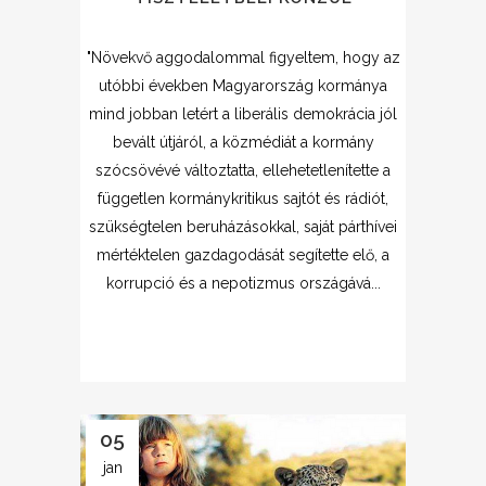
"Növekvő aggodalommal figyeltem, hogy az
utóbbi években Magyarország kormánya
mind jobban letért a liberális demokrácia jól
bevált útjáról, a közmédiát a kormány
szócsövévé változtatta, ellehetetlenítette a
független kormánykritikus sajtót és rádiót,
szükségtelen beruházásokkal, saját párthívei
mértéktelen gazdagodását segítette elő, a
korrupció és a nepotizmus országává...
05
jan