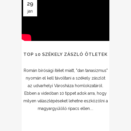
29
jan
TOP 10 SZÉKELY ZÁSZLÓ ÖTLETEK
Román bírósági ítélet miatt, "dan tanasizmus"
nyomán el kell távolítani a székely zászlót
az udvarhelyi Városháza homlokzatáról.
Ebben a videóban 10 tippet adok arra, hogy
milyen válaszlépéseket lehetne eszközölni a
magyargyűlölő ripacs ellen....