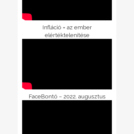
Infláció = az ember
elértéktelenítése
FaceBontó – 2022. augusztus