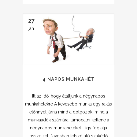
27
jan
4 NAPOS MUNKAHÉT
Itt az idő, hogy átálljunk a négynapos
munkahetekre A kevesebb munka egy rakás
előnnyel járna mind a dolgozók, mind a
munkaadók számára, támogatni kellene a
négynapos munkaheteket - így foglalja
össze két Davosban felszólaló szakértő