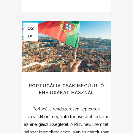
02
jan
PORTUGÁLIA CSAK MEGÚJULÓ
ENERGIÁKAT HASZNÁL
Portugália rendszeresen képes 100
százalékban megújuló forrásokból fedezni
az energiaszükségletét. A REN nevű nemzeti
hálózatüzemeltető adatai alapján márciusban