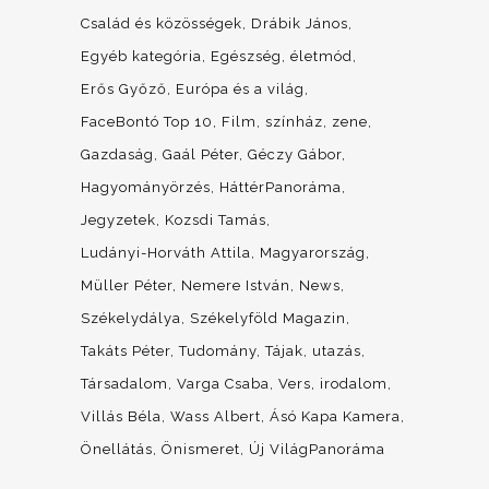
Család és közösségek
Drábik János
Egyéb kategória
Egészség, életmód
Erős Győző
Európa és a világ
FaceBontó Top 10
Film, színház, zene
Gazdaság
Gaál Péter
Géczy Gábor
Hagyományörzés
HáttérPanoráma
Jegyzetek
Kozsdi Tamás
Ludányi-Horváth Attila
Magyarország
Müller Péter
Nemere István
News
Székelydálya
Székelyföld Magazin
Takáts Péter
Tudomány
Tájak, utazás
Társadalom
Varga Csaba
Vers, irodalom
Villás Béla
Wass Albert
Ásó Kapa Kamera
Önellátás
Önismeret
Új VilágPanoráma