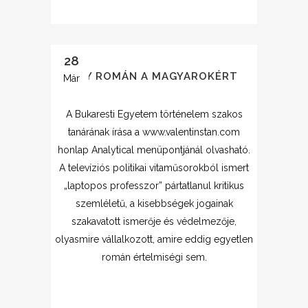
28
EGY ROMÁN A MAGYAROKÉRT
Már
A Bukaresti Egyetem történelem szakos
tanárának írása a www.valentinstan.com
honlap Analytical menüpontjánál olvasható.
A televíziós politikai vitaműsorokból ismert
„laptopos professzor” pártatlanul kritikus
szemléletű, a kisebbségek jogainak
szakavatott ismerője és védelmezője,
olyasmire vállalkozott, amire eddig egyetlen
román értelmiségi sem.