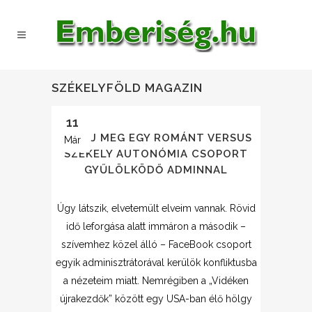
SZÉKELYFÖLD MAGAZIN
11
ÖLELJ MEG EGY ROMÁNT VERSUS
Már
SZÉKELY AUTONÓMIA CSOPORT
GYŰLÖLKÖDŐ ADMINNAL
Úgy látszik, elvetemült elveim vannak. Rövid
idő leforgása alatt immáron a második –
szívemhez közel álló – FaceBook csoport
egyik adminisztrátorával kerülök konfliktusba
a nézeteim miatt. Nemrégiben a „Vidéken
újrakezdők” között egy USA-ban élő hölgy