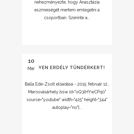
nehezményezte, hogy Anasztázia
eszmeiségét mertem emlegetni a
csoportban. Szerinte a...
10
LEGYEN ERDÉLY TÜNDÉRKERT!
Már
Balla Ede-Zsolt előadása - 2015. február 12.,
Marosvásárhely [vsw id="oQ3lHYwCPq0"
source="youtube" width="425" height="344"
autoplay="no"]...