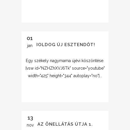
01
BOLDOG ÚJ ESZTENDŐT!
jan
Egy székely nagymama újévi köszöntése.
[vsw id="NZHZhXVJ6Tk" source="youtube"
width="425" height="344" autoplay="no"]...
13
AZ ÖNELLÁTÁS ÚTJA 1.
nov