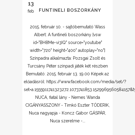
13
A FUNTINELI BOSZORKÁNY
feb
2015. február 10. - sajtóbemutató Wass
Albert: A funtineli boszorkány [vsw
id="BH8Me-vi3IQ" source="youtube"
width="720" height="400" autoplay="no"]
Színpadra alkalmazta: Pozsgai Zsolt és
Turcsány Péter színpadi játék két részben
Bemutató: 2015. február 13. 19.00 Képek az
előadásról: https://www.facebook.com/media/set/?
set=a.1555911741323272.1073741853.1529969560584157&
NUCA, fiatal lány - Nemes Wanda
CIGÁNYASSZONY - Timkó Eszter TÓDERIK,
Nuca nagyapja - Koncz Gábor GÁSPÁR,
Nuca szerelme -...