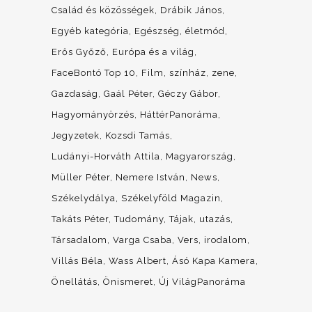
Család és közösségek
Drábik János
Egyéb kategória
Egészség, életmód
Erős Győző
Európa és a világ
FaceBontó Top 10
Film, színház, zene
Gazdaság
Gaál Péter
Géczy Gábor
Hagyományörzés
HáttérPanoráma
Jegyzetek
Kozsdi Tamás
Ludányi-Horváth Attila
Magyarország
Müller Péter
Nemere István
News
Székelydálya
Székelyföld Magazin
Takáts Péter
Tudomány
Tájak, utazás
Társadalom
Varga Csaba
Vers, irodalom
Villás Béla
Wass Albert
Ásó Kapa Kamera
Önellátás
Önismeret
Új VilágPanoráma