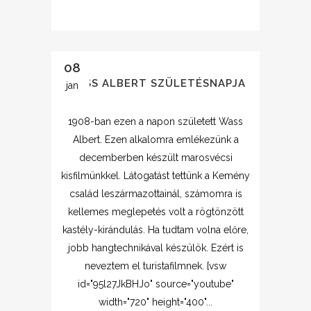
08
WASS ALBERT SZÜLETÉSNAPJA
jan
1908-ban ezen a napon született Wass
Albert. Ezen alkalomra emlékezünk a
decemberben készült marosvécsi
kisfilmünkkel. Látogatást tettünk a Kemény
család leszármazottainál, számomra is
kellemes meglepetés volt a rögtönzött
kastély-kirándulás. Ha tudtam volna előre,
jobb hangtechnikával készülök. Ezért is
neveztem el turistafilmnek. [vsw
id="95l27JkBHJo" source="youtube"
width="720" height="400"...