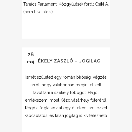
Tanács Parlamenti Közgyűlése) ford.: Csíki A.
(nem hivatalos!)
28
SZÉKELY ZÁSZLÓ – JOGILAG
máj
Ismét született egy román bírósági végzés
arról, hogy valahonnan megint el kell
távolítani a székely lobogót. Ha jól
emlékszem, most Kézdivásárhely főteréről.
Régóta foglalkoztat egy ötletem, ami ezzel
kapcsolatos, és talán jogilag is kivitelezhető.