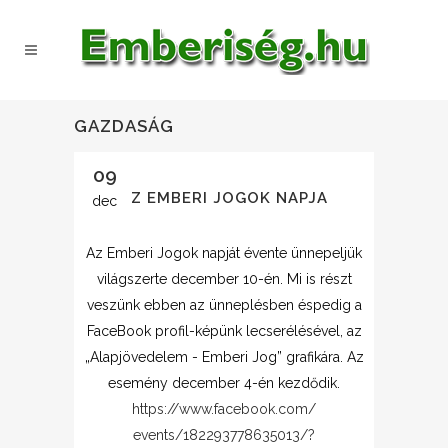
GAZDASÁG
09
AZ EMBERI JOGOK NAPJA
dec
Az Emberi Jogok napját évente ünnepeljük
világszerte december 10-én. Mi is részt
veszünk ebben az ünneplésben éspedig a
FaceBook profil-képünk lecserélésével, az
„Alapjövedelem - Emberi Jog” grafikára. Az
esemény december 4-én kezdődik.
https://www.facebook.com/
events/182293778635013/
?