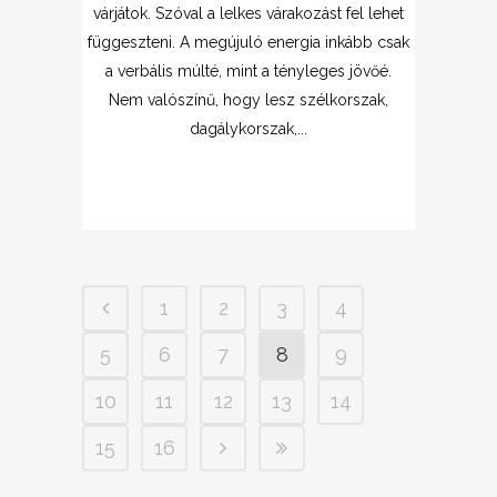
várjátok. Szóval a lelkes várakozást fel lehet
függeszteni. A megújuló energia inkább csak
a verbális múlté, mint a tényleges jövőé.
Nem valószínű, hogy lesz szélkorszak,
dagálykorszak,...
1
2
3
4
5
6
7
8
9
10
11
12
13
14
15
16