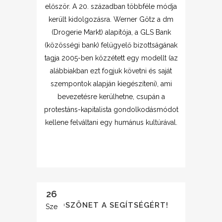
először. A 20. században többféle módja
került kidolgozásra. Werner Götz a dm
(Drogerie Markt) alapítója, a GLS Bank
(közösségi bank) felügyelő bizottságának
tagja 2005-ben közzétett egy modellt (az
alábbiakban ezt fogjuk követni és saját
szempontok alapján kiegészíteni), ami
bevezetésre kerülhetne, csupán a
protestáns-kapitalista gondolkodásmódot
kellene felváltani egy humánus kultúrával.
26
KÖSZÖNET A SEGÍTSÉGÉRT!
Sze