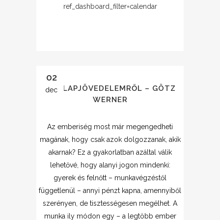
ref_dashboard_filter=calen
dar
02
AZ ALAPJÖVEDELEMRŐL – GÖTZ
dec
WERNER
Az emberiség most már megengedheti
magának, hogy csak azok dolgozzanak, akik
akarnak? Ez a gyakorlatban azáltal válik
lehetővé, hogy alanyi jogon mindenki:
gyerek és felnőtt – munkavégzéstől
függetlenül – annyi pénzt kapna, amennyiből
szerényen, de tisztességesen megélhet. A
munka ily módon egy – a legtöbb ember