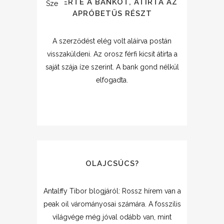
ÁTVERTE A BANKOT, ÁTÍRTA AZ
Sze
APRÓBETŰS RÉSZT
A szerződést elég volt aláírva postán
visszaküldeni. Az orosz férfi kicsit átírta a
saját szája íze szerint. A bank gond nélkül
elfogadta.
OLAJCSÚCS?
Antalffy Tibor blogjáról: Rossz hírem van a
peak oil várományosai számára. A fosszilis
világvége még jóval odább van, mint