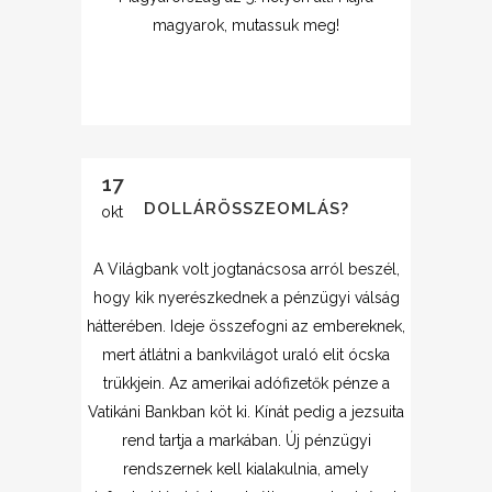
magyarok, mutassuk meg!
17
DOLLÁRÖSSZEOMLÁS?
okt
A Világbank volt jogtanácsosa arról beszél,
hogy kik nyerészkednek a pénzügyi válság
hátterében. Ideje összefogni az embereknek,
mert átlátni a bankvilágot uraló elit ócska
trükkjein. Az amerikai adófizetők pénze a
Vatikáni Bankban köt ki. Kínát pedig a jezsuita
rend tartja a markában. Új pénzügyi
rendszernek kell kialakulnia, amely