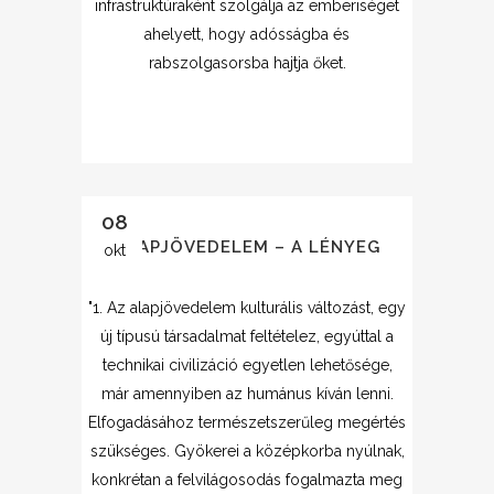
infrastruktúraként szolgálja az emberiséget
ahelyett, hogy adósságba és
rabszolgasorsba hajtja őket.
08
ALAPJÖVEDELEM – A LÉNYEG
okt
"1. Az alapjövedelem kulturális változást, egy
új típusú társadalmat feltételez, egyúttal a
technikai civilizáció egyetlen lehetősége,
már amennyiben az humánus kíván lenni.
Elfogadásához természetszerűleg megértés
szükséges. Gyökerei a középkorba nyúlnak,
konkrétan a felvilágosodás fogalmazta meg