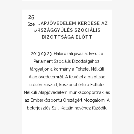
25
AZ ALAPJÖVEDELEM KÉRDÉSE AZ
Sze
ORSZÁGGYŰLÉS SZOCIÁLIS
BIZOTTSÁGA ELŐTT
2013.09.23. Határozati javaslat került a
Parlament Szociális Bizottságához:
tárgyaljon a kormány a Feltétel Nélküli
Alapjövedelemről. A felvétel a bizottság
ülésén készült, köszönet érte a Feltétel
Nélküli Alapjövedelem munkacsoportnak, és
az Emberközpontú Országért Mozgalom. A
beterjesztés Szili Katalin nevéhez fűződik.