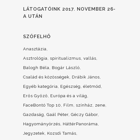
LÁTOGATÓINK 2017. NOVEMBER 26-
A UTÁN
SZÓFELHŐ
Anasztázia
Asztrológia, spiritualizmus, vallás
Balogh Béla
Bogár László
Család és közösségek
Drábik János
Egyéb kategória
Egészség, életmód
Erős Győző
Európa és a világ
FaceBontó Top 10
Film, színház, zene
Gazdaság
Gaál Péter
Géczy Gábor
Hagyományörzés
HáttérPanoráma
Jegyzetek
Kozsdi Tamás