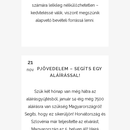
számára lelkileg nélkülözhetetlen –
kedvteléssé válik, viszont megszűnik
alapvető bevételi forrássá lenni.
21
ALAPJÖVEDELEM – SEGÍTS EGY
nov
ALÁÍRÁSSAL!
Szűk két hónap van még hátra az
aláírásgyűjtésből, január 14-éig még 7500
aláírásra van szükség Magyarországról!
Segíts, hogy ez sikerüljön! Horvátország és
Szlovénia már teljesítette az elvárást,
Magyarország az 5. helyen áll! Hajrá