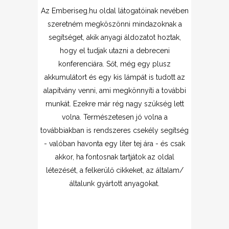
Az Emberiseg.hu oldal látogatóinak nevében
szeretném megköszönni mindazoknak a
segítséget, akik anyagi áldozatot hoztak,
hogy el tudjak utazni a debreceni
konferenciára. Sőt, még egy plusz
akkumulátort és egy kis lámpát is tudott az
alapítvány venni, ami megkönnyíti a további
munkát. Ezekre már rég nagy szükség lett
volna. Természetesen jó volna a
továbbiakban is rendszeres csekély segítség
- valóban havonta egy liter tej ára - és csak
akkor, ha fontosnak tartjátok az oldal
létezését, a felkerülő cikkeket, az általam/
általunk gyártott anyagokat.