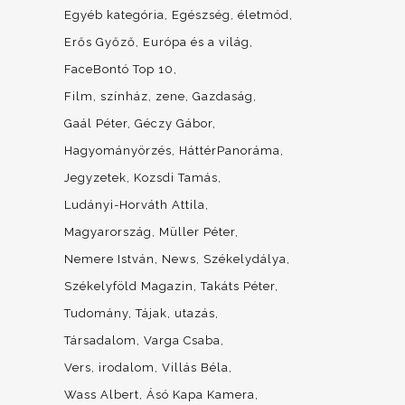
Egyéb kategória
Egészség, életmód
Erős Győző
Európa és a világ
FaceBontó Top 10
Film, színház, zene
Gazdaság
Gaál Péter
Géczy Gábor
Hagyományörzés
HáttérPanoráma
Jegyzetek
Kozsdi Tamás
Ludányi-Horváth Attila
Magyarország
Müller Péter
Nemere István
News
Székelydálya
Székelyföld Magazin
Takáts Péter
Tudomány
Tájak, utazás
Társadalom
Varga Csaba
Vers, irodalom
Villás Béla
Wass Albert
Ásó Kapa Kamera