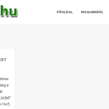
FŐOLDAL
MAGUNKRÓL
ERT
bléma-
őleg a
át
131796"
"no"]...