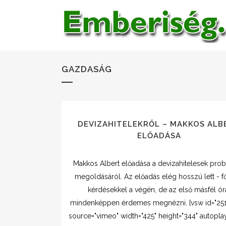
GAZDASÁG
DEVIZAHITELEKRŐL – MAKKOS ALB
ELŐADÁSA
Makkos Albert előadása a devizahitelesek pro
megoldásáról. Az előadás elég hosszú lett - f
kérdésekkel a végén, de az első másfél ór
mindenképpen érdemes megnézni. [vsw id="25
source="vimeo" width="425" height="344" autoplay=