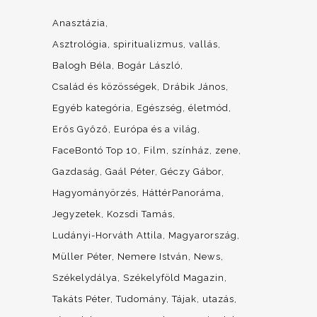
Anasztázia
Asztrológia, spiritualizmus, vallás
Balogh Béla
Bogár László
Család és közösségek
Drábik János
Egyéb kategória
Egészség, életmód
Erős Győző
Európa és a világ
FaceBontó Top 10
Film, színház, zene
Gazdaság
Gaál Péter
Géczy Gábor
Hagyományörzés
HáttérPanoráma
Jegyzetek
Kozsdi Tamás
Ludányi-Horváth Attila
Magyarország
Müller Péter
Nemere István
News
Székelydálya
Székelyföld Magazin
Takáts Péter
Tudomány
Tájak, utazás