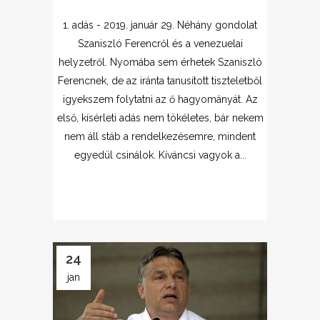
1. adás - 2019. január 29. Néhány gondolat
Szaniszló Ferencről és a venezuelai
helyzetről. Nyomába sem érhetek Szaniszló
Ferencnek, de az iránta tanusított tiszteletből
igyekszem folytatni az ő hagyományát. Az
első, kísérleti adás nem tökéletes, bár nekem
nem áll stáb a rendelkezésemre, mindent
egyedül csinálok. Kíváncsi vagyok a...
24
jan