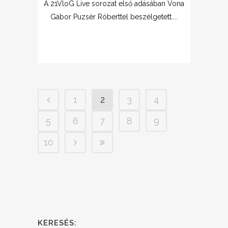
A 21VloG Live sorozat első adásában Vona
Gábor Puzsér Róberttel beszélgetett....
1
2
3
4
5
6
7
8
9
10
KERESÉS: