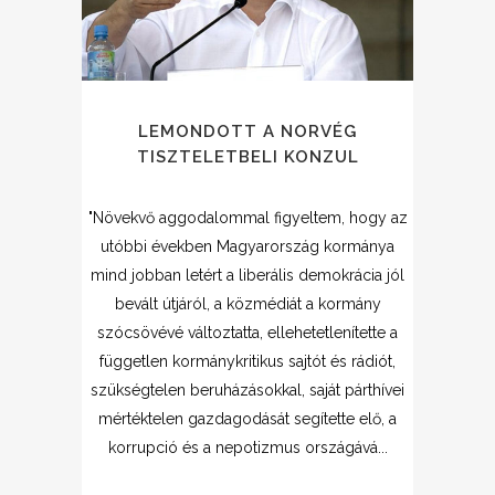
LEMONDOTT A NORVÉG
TISZTELETBELI KONZUL
"Növekvő aggodalommal figyeltem, hogy az
utóbbi években Magyarország kormánya
mind jobban letért a liberális demokrácia jól
bevált útjáról, a közmédiát a kormány
szócsövévé változtatta, ellehetetlenítette a
független kormánykritikus sajtót és rádiót,
szükségtelen beruházásokkal, saját párthívei
mértéktelen gazdagodását segítette elő, a
korrupció és a nepotizmus országává...