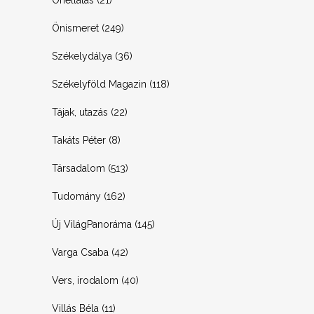
Önismeret
(249)
Székelydálya
(36)
Székelyföld Magazin
(118)
Tájak, utazás
(22)
Takáts Péter
(8)
Társadalom
(513)
Tudomány
(162)
Új VilágPanoráma
(145)
Varga Csaba
(42)
Vers, irodalom
(40)
Villás Béla
(11)