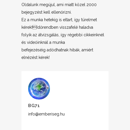
Oldalunk megújul, ami miatt közel 2000
bejegyzést kell ellenőrizni.
Ez a munka hetekig is eltart, így türelmet
kérek!Időrendben visszafelé haladva
folyik az átvizsgálás, így régebbi cikkeinknél
és videóinknál a munka
befejezéséig adódhatnak hibák, amiért
elnézést kérek!
BG71
info@emberiseg.hu