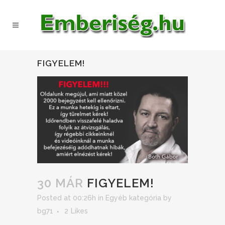
FIGYELEM!
30 MÁR
FIGYELEM!
Posted at 00:26h
in
Egyéb kategória
by
bg71
2
Likes