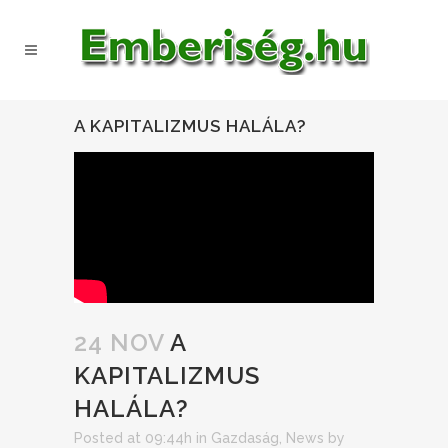
A KAPITALIZMUS HALÁLA?
24 NOV
A
KAPITALIZMUS
HALÁLA?
Posted at 09:44h
in
Gazdaság
,
News
by