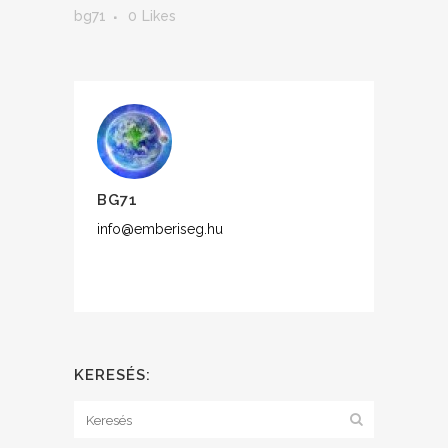
bg71
0
Likes
BG71
info@emberiseg.hu
KERESÉS: