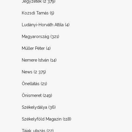
Jegyzetek
(2 379)
Kozsdi Tamás
(5)
Ludányi-Horváth Attila
(4)
Magyarország
(321)
Müller Péter
(4)
Nemere István
(14)
News
(2 375)
Önellátás
(21)
Önismeret
(249)
Székelydálya
(36)
Székelyföld Magazin
(118)
Tájak, utazás
(22)