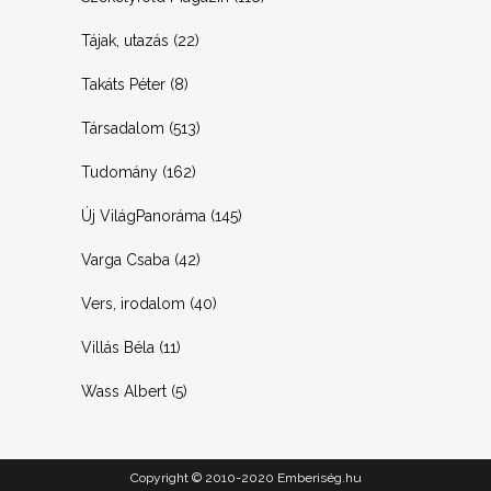
Tájak, utazás
(22)
Takáts Péter
(8)
Társadalom
(513)
Tudomány
(162)
Új VilágPanoráma
(145)
Varga Csaba
(42)
Vers, irodalom
(40)
Villás Béla
(11)
Wass Albert
(5)
Copyright © 2010-2020 Emberiség.hu