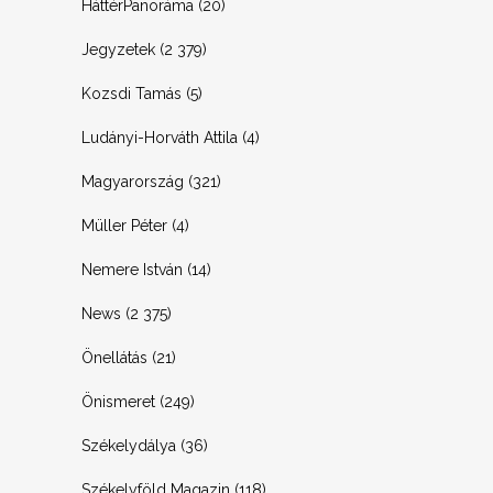
HáttérPanoráma
(20)
Jegyzetek
(2 379)
Kozsdi Tamás
(5)
Ludányi-Horváth Attila
(4)
Magyarország
(321)
Müller Péter
(4)
Nemere István
(14)
News
(2 375)
Önellátás
(21)
Önismeret
(249)
Székelydálya
(36)
Székelyföld Magazin
(118)