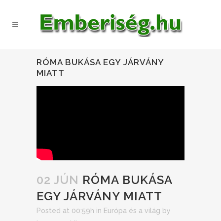
RÓMA BUKÁSA EGY JÁRVÁNY
MIATT
02 JÚN
RÓMA BUKÁSA
EGY JÁRVÁNY MIATT
Posted at 00:59h
in
Európa és a világ
by