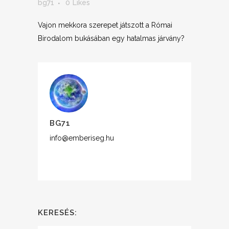
bg71
0
Likes
Vajon mekkora szerepet játszott a Római
Birodalom bukásában egy hatalmas járvány?
BG71
info@emberiseg.hu
KERESÉS: