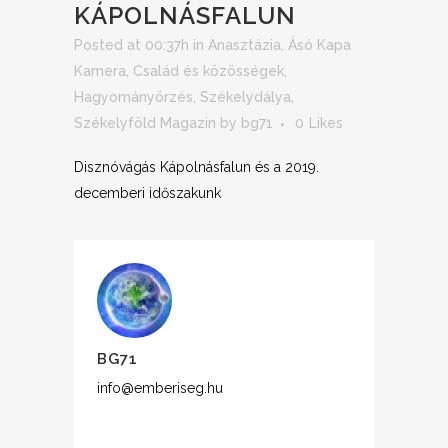
KÁPOLNÁSFALUN
Posted at 00:37h
in
Anasztázia
,
Ásó Kapa
Kamera
,
Család és közösségek
,
Hagyományörzés
,
Székelydálya
,
Székelyföld Magazin
by
bg71
0
Likes
Disznóvágás Kápolnásfalun és a 2019.
decemberi időszakunk
BG71
info@emberiseg.hu