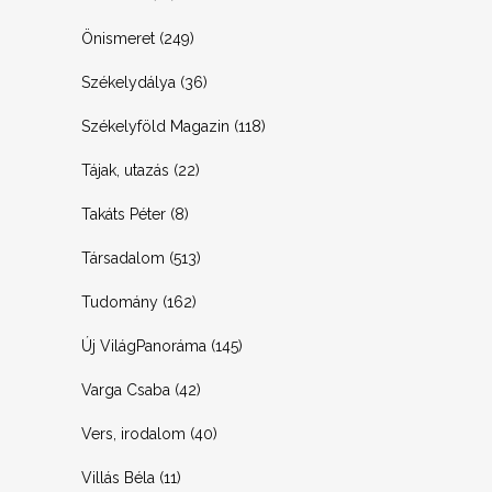
Önismeret
(249)
Székelydálya
(36)
Székelyföld Magazin
(118)
Tájak, utazás
(22)
Takáts Péter
(8)
Társadalom
(513)
Tudomány
(162)
Új VilágPanoráma
(145)
Varga Csaba
(42)
Vers, irodalom
(40)
Villás Béla
(11)