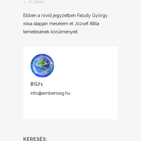
0
Likes
Ebben a rövid jegyzetben Faludy György
írása alapján mesélem el József Attila
temetésének körülményeit.
BG71
info@emberiseg.hu
KERESÉS: