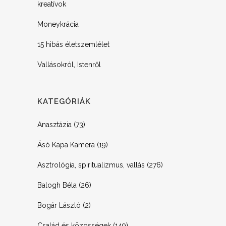
kreatívok
Moneykrácia
15 hibás életszemlélet
Vallásokról, Istenről
KATEGÓRIÁK
Anasztázia
(73)
Ásó Kapa Kamera
(19)
Asztrológia, spiritualizmus, vallás
(276)
Balogh Béla
(26)
Bogár László
(2)
Család és közösségek
(149)