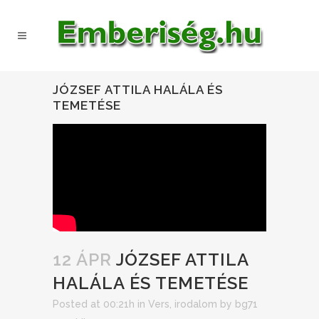
JÓZSEF ATTILA HALÁLA ÉS
TEMETÉSE
12 ÁPR
JÓZSEF ATTILA
HALÁLA ÉS TEMETÉSE
Posted at 00:21h
in
Vers, irodalom
by
bg71