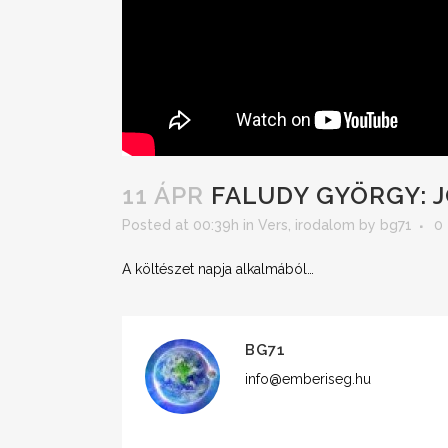
11 ÁPR
FALUDY GYÖRGY: J
Posted at 00:39h
in
Vers, irodalom
by
bg71
0
A költészet napja alkalmából…
BG71
info@emberiseg.hu