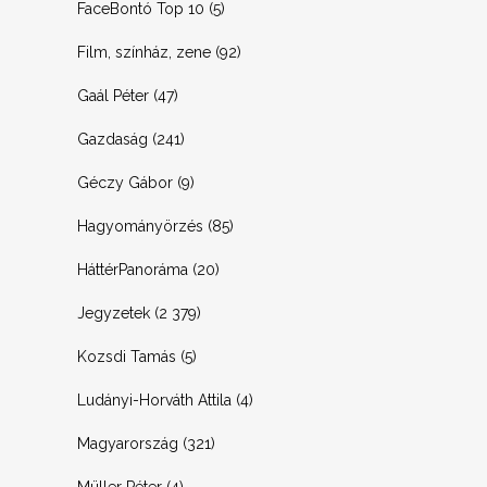
FaceBontó Top 10
(5)
Film, színház, zene
(92)
Gaál Péter
(47)
Gazdaság
(241)
Géczy Gábor
(9)
Hagyományörzés
(85)
HáttérPanoráma
(20)
Jegyzetek
(2 379)
Kozsdi Tamás
(5)
Ludányi-Horváth Attila
(4)
Magyarország
(321)