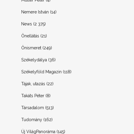
Müller Péter
(4)
Nemere István
(14)
News
(2 375)
Önellátás
(21)
Önismeret
(249)
Székelydálya
(36)
Székelyföld Magazin
(118)
Tájak, utazás
(22)
Takáts Péter
(8)
Társadalom
(513)
Tudomány
(162)
Új VilágPanoráma
(145)