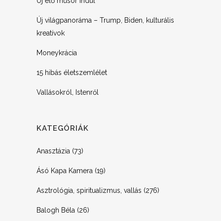
Új élő műsor indul
Új világpanoráma – Trump, Biden, kulturális
kreatívok
Moneykrácia
15 hibás életszemlélet
Vallásokról, Istenről
KATEGÓRIÁK
Anasztázia
(73)
Ásó Kapa Kamera
(19)
Asztrológia, spiritualizmus, vallás
(276)
Balogh Béla
(26)