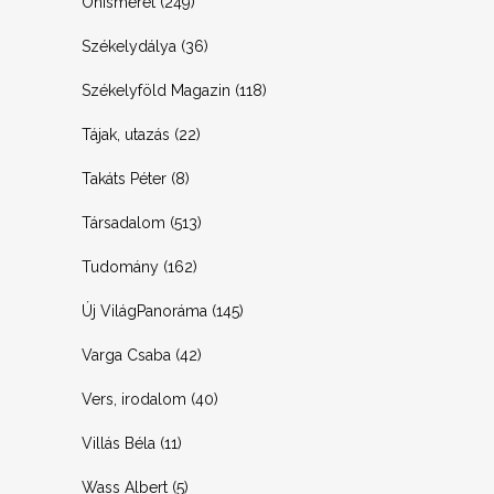
Önismeret
(249)
Székelydálya
(36)
Székelyföld Magazin
(118)
Tájak, utazás
(22)
Takáts Péter
(8)
Társadalom
(513)
Tudomány
(162)
Új VilágPanoráma
(145)
Varga Csaba
(42)
Vers, irodalom
(40)
Villás Béla
(11)
Wass Albert
(5)