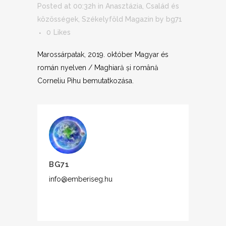
Posted at 00:32h
in
Anasztázia
,
Család és
közösségek
,
Székelyföld Magazin
by
bg71
0
Likes
Marossárpatak, 2019. október Magyar és
román nyelven / Maghiară și română
Corneliu Pihu bemutatkozása.
BG71
info@emberiseg.hu