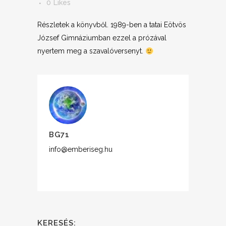
0
Likes
Részletek a könyvből. 1989-ben a tatai Eötvös
József Gimnáziumban ezzel a prózával
nyertem meg a szavalóversenyt.
BG71
info@emberiseg.hu
KERESÉS: