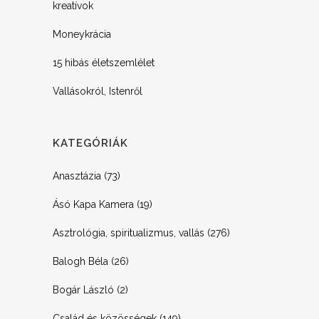
kreatívok
Moneykrácia
15 hibás életszemlélet
Vallásokról, Istenről
KATEGÓRIÁK
Anasztázia
(73)
Ásó Kapa Kamera
(19)
Asztrológia, spiritualizmus, vallás
(276)
Balogh Béla
(26)
Bogár László
(2)
Család és közösségek
(149)