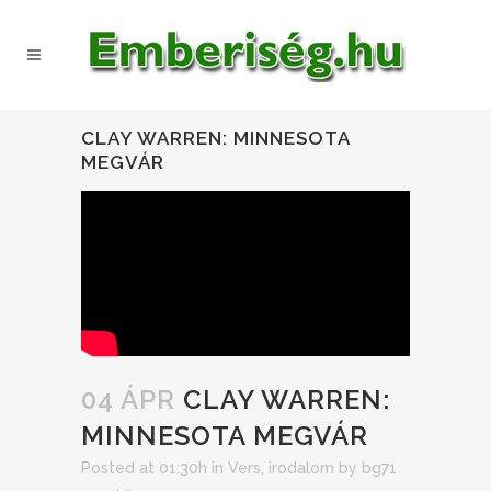
CLAY WARREN: MINNESOTA
MEGVÁR
04 ÁPR
CLAY WARREN:
MINNESOTA MEGVÁR
Posted at 01:30h
in
Vers, irodalom
by
bg71