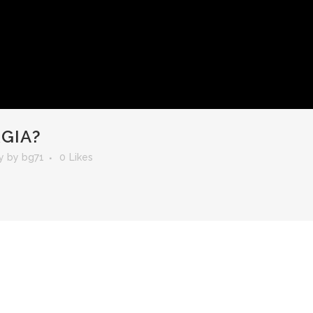
GIA?
y
by
bg71
0
Likes