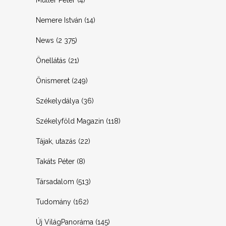
Müller Péter
(4)
Nemere István
(14)
News
(2 375)
Önellátás
(21)
Önismeret
(249)
Székelydálya
(36)
Székelyföld Magazin
(118)
Tájak, utazás
(22)
Takáts Péter
(8)
Társadalom
(513)
Tudomány
(162)
Új VilágPanoráma
(145)