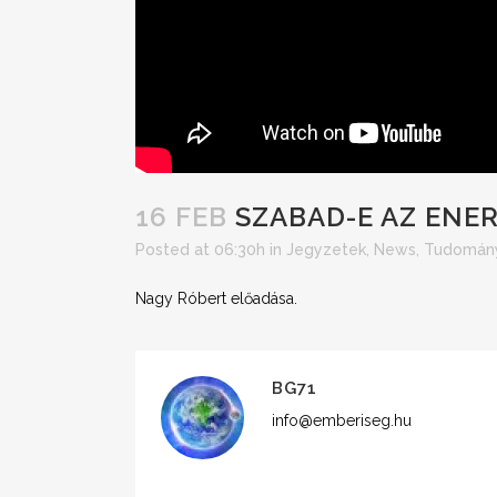
16 FEB
SZABAD-E AZ ENER
Posted at 06:30h
in
Jegyzetek
,
News
,
Tudomán
Nagy Róbert előadása.
BG71
info@emberiseg.hu