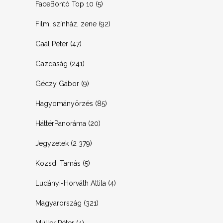
FaceBontó Top 10
(5)
Film, színház, zene
(92)
Gaál Péter
(47)
Gazdaság
(241)
Géczy Gábor
(9)
Hagyományörzés
(85)
HáttérPanoráma
(20)
Jegyzetek
(2 379)
Kozsdi Tamás
(5)
Ludányi-Horváth Attila
(4)
Magyarország
(321)