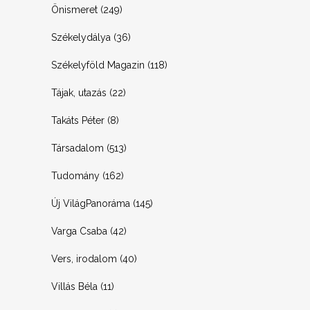
Önismeret
(249)
Székelydálya
(36)
Székelyföld Magazin
(118)
Tájak, utazás
(22)
Takáts Péter
(8)
Társadalom
(513)
Tudomány
(162)
Új VilágPanoráma
(145)
Varga Csaba
(42)
Vers, irodalom
(40)
Villás Béla
(11)