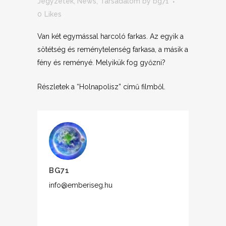
Jegyzetek
,
News
,
Társadalom
by
bg71
0
Likes
Van két egymással harcoló farkas. Az egyik a
sötétség és reménytelenség farkasa, a másik a
fény és reményé. Melyikük fog győzni?
Részletek a “Holnapolisz” című filmből.
BG71
info@emberiseg.hu