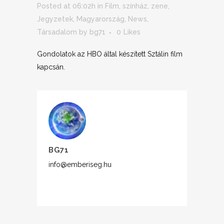
Posted at 06:02h
in
Film, színház, zene
,
Jegyzetek
,
Magyarország
,
News
,
Társadalom
by
bg71
0
Likes
Gondolatok az HBO által készített Sztálin film
kapcsán.
BG71
info@emberiseg.hu