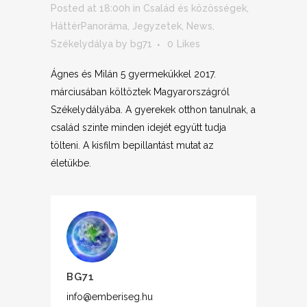
Posted at 18:00h
in
Család és közösségek
,
HáttérPanoráma
,
Jegyzetek
,
News
,
Székelydálya
by
bg71
0
Likes
Ágnes és Milán 5 gyermekükkel 2017.
márciusában költöztek Magyarországról
Székelydályába. A gyerekek otthon tanulnak, a
család szinte minden idejét együtt tudja
tölteni. A kisfilm bepillantást mutat az
életükbe.
BG71
info@emberiseg.hu