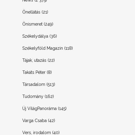
News
(2 375)
Önellátás
(21)
Önismeret
(249)
Székelydálya
(36)
Székelyföld Magazin
(118)
Tájak, utazás
(22)
Takáts Péter
(8)
Társadalom
(513)
Tudomány
(162)
Új VilágPanoráma
(145)
Varga Csaba
(42)
Vers, irodalom
(40)