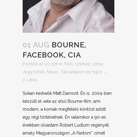
01 AUG
BOURNE,
FACEBOOK, CIA
Posted at 00:30h
in
Film, színház, zene
,
Jegyzetek
,
News
,
Társadalom
by
bg71
0
Likes
Sokan kedvelik Matt Damont. Én is. 2004-ben
készült el vele az első Bourne-film, ami
modern, a kornak megfelelő köntöst adott
egy régi történetnek. Én valamikor a 90-es
években olvastam Robert Ludlum regényét,
amely Magyarországon „A Fantom” címet