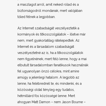
a maszlagot arról, amit neked rólad és a
biztonságodról mondanak, mert valójában
tőled félnek a legjobban.
Az Internet szabadságát veszélyeztetik a
kormányok és titkosszolgálatok – illetve már
nem, mert gyakorlatilag rátelepedtek. Az
Internet és a társadalom szabadságát
veszélyeztetné az is, ha a titkosszolgálatok
nem figyelnének, mert félő lenne, hogy a mai
elbutult társadalomban fanatikusok használnák
fel ugyanolyan önző célokra, mint amire
amúgy a jelenlegi hatalom. A legjobb az
lenne, ha felébrednél te, és mindenki, és a
közösségi oldal tényleg egy tudatos,
hétmilliárd fős közösségé lenne. Mert
ahogyan Matt Damon – nem Jason Bourne –