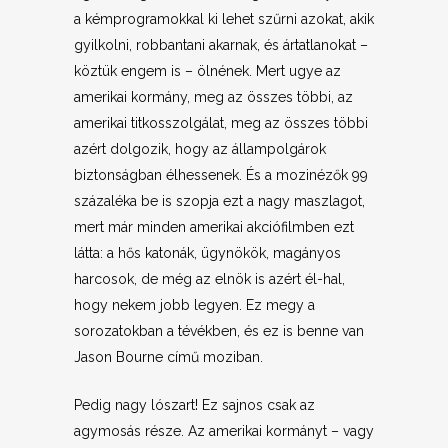
a kémprogramokkal ki lehet szűrni azokat, akik
gyilkolni, robbantani akarnak, és ártatlanokat –
köztük engem is – ölnének. Mert ugye az
amerikai kormány, meg az összes többi, az
amerikai titkosszolgálat, meg az összes többi
azért dolgozik, hogy az állampolgárok
biztonságban élhessenek. És a mozinézők 99
százaléka be is szopja ezt a nagy maszlagot,
mert már minden amerikai akciófilmben ezt
látta: a hős katonák, ügynökök, magányos
harcosok, de még az elnök is azért él-hal,
hogy nekem jobb legyen. Ez megy a
sorozatokban a tévékben, és ez is benne van
Jason Bourne című moziban.
Pedig nagy lószart! Ez sajnos csak az
agymosás része. Az amerikai kormányt – vagy