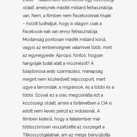
oldalt, amelynek másfél milliárd felhasználója
van. Nem, a filmben nem Facebooknak hívják
– holott tudhatjuk, hogy a világon csak a
Facebook-nak van ennyi felhasználója.
Mostanság pontosan másfél milliárd körül,
vagyis az emberiségnek valamivel több, mint
az egynegyede. Apropó, fontos: hogyan
hangolják tudat alatt a mozinézőt? A
tulajdonosa arab származású, manapság
megint nem közkedvelt népcsoport, mert
ugye a terroristák, a migránsok, és a többi és a
többi. Szóval ez a srác megcsinálta ezt a
közösségi oldalt, amire a történetben a CIA is
adott nem kevés pénzt az indulásnál. A
filmben kiderül, hogy a fiatalember már
többszörösen visszafizette az összeget a
Titkosszolgálatnak, ám az mégis benyújtotta