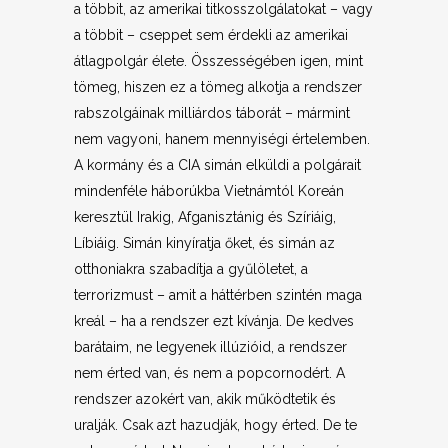
a többit, az amerikai titkosszolgálatokat – vagy
a többit – cseppet sem érdekli az amerikai
átlagpolgár élete. Összességében igen, mint
tömeg, hiszen ez a tömeg alkotja a rendszer
rabszolgáinak milliárdos táborát – mármint
nem vagyoni, hanem mennyiségi értelemben.
A kormány és a CIA simán elküldi a polgárait
mindenféle háborúkba Vietnámtól Koreán
keresztül Irakig, Afganisztánig és Szíriáig,
Líbiáig. Simán kinyíratja őket, és simán az
otthoniakra szabadítja a gyűlöletet, a
terrorizmust – amit a háttérben szintén maga
kreál – ha a rendszer ezt kívánja. De kedves
barátaim, ne legyenek illúzióid, a rendszer
nem érted van, és nem a popcornodért. A
rendszer azokért van, akik működtetik és
uralják. Csak azt hazudják, hogy érted. De te