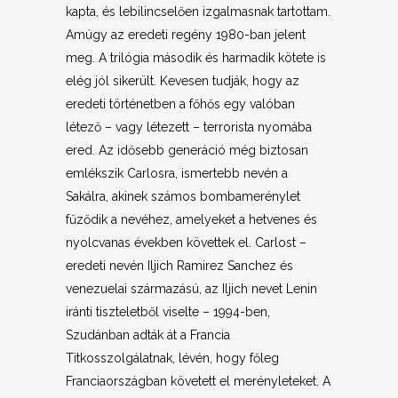
kapta, és lebilincselően izgalmasnak tartottam.
Amúgy az eredeti regény 1980-ban jelent
meg. A trilógia második és harmadik kötete is
elég jól sikerült. Kevesen tudják, hogy az
eredeti történetben a főhős egy valóban
létező – vagy létezett – terrorista nyomába
ered. Az idősebb generáció még biztosan
emlékszik Carlosra, ismertebb nevén a
Sakálra, akinek számos bombamerénylet
fűződik a nevéhez, amelyeket a hetvenes és
nyolcvanas években követtek el. Carlost –
eredeti nevén Iljich Ramirez Sanchez és
venezuelai származású, az Iljich nevet Lenin
iránti tiszteletből viselte – 1994-ben,
Szudánban adták át a Francia
Titkosszolgálatnak, lévén, hogy főleg
Franciaországban követett el merényleteket. A