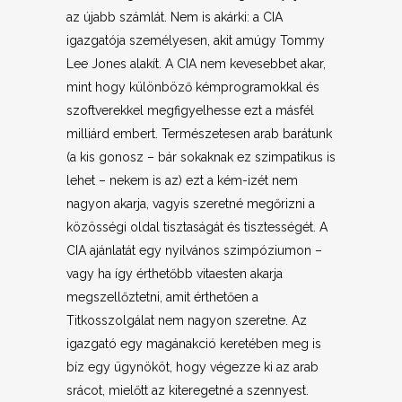
az újabb számlát. Nem is akárki: a CIA
igazgatója személyesen, akit amúgy Tommy
Lee Jones alakít. A CIA nem kevesebbet akar,
mint hogy különböző kémprogramokkal és
szoftverekkel megfigyelhesse ezt a másfél
milliárd embert. Természetesen arab barátunk
(a kis gonosz – bár sokaknak ez szimpatikus is
lehet – nekem is az) ezt a kém-izét nem
nagyon akarja, vagyis szeretné megőrizni a
közösségi oldal tisztaságát és tisztességét. A
CIA ajánlatát egy nyilvános szimpóziumon –
vagy ha így érthetőbb vitaesten akarja
megszellőztetni, amit érthetően a
Titkosszolgálat nem nagyon szeretne. Az
igazgató egy magánakció keretében meg is
bíz egy ügynököt, hogy végezze ki az arab
srácot, mielőtt az kiteregetné a szennyest.