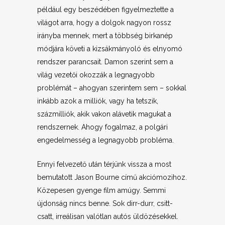
például egy beszédében figyelmeztette a
világot arra, hogy a dolgok nagyon rossz
irányba mennek, mert a többség birkanép
módjára követi a kizsákmányoló és elnyomó
rendszer parancsait. Damon szerint sem a
világ vezetői okozzák a legnagyobb
problémát – ahogyan szerintem sem – sokkal
inkább azok a milliók, vagy ha tetszik,
százmilliók, akik vakon alávetik magukat a
rendszernek. Ahogy fogalmaz, a polgári
engedelmesség a legnagyobb probléma.
Ennyi felvezető után térjünk vissza a most
bemutatott Jason Bourne című akciómozihoz.
Közepesen gyenge film amúgy. Semmi
újdonság nincs benne. Sok dirr-durr, csitt-
csatt, irreálisan valótlan autós üldözésekkel.