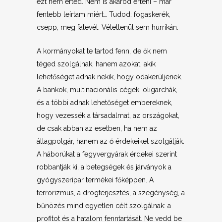
ezt nem érted. Nem is akarod érteni – már
fentebb leírtam miért… Tudod: fogaskerék,
csepp, meg falevél. Véletlenül sem hurrikán.
A kormányokat te tartod fenn, de ők nem
téged szolgálnak, hanem azokat, akik
lehetőséget adnak nekik, hogy odakerüljenek.
A bankok, multinacionális cégek, oligarchák,
és a többi adnak lehetőséget embereknek,
hogy vezessék a társadalmat, az országokat,
de csak abban az esetben, ha nem az
átlagpolgár, hanem az ő érdekeiket szolgálják.
A háborúkat a fegyvergyárak érdekei szerint
robbantják ki, a betegségek és járványok a
gyógyszeripar termékei főképpen. A
terrorizmus, a drogterjesztés, a szegénység, a
bűnözés mind egyetlen célt szolgálnak: a
profitot és a hatalom fenntartását. Ne vedd be