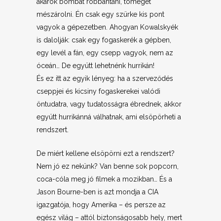
akarok bombát robbantani, tömeget
mészárolni. Én csak egy szürke kis pont
vagyok a gépezetben. Ahogyan Kowalskyék
is dalolják: csak egy fogaskerék a gépben,
egy levél a fán, egy csepp vagyok, nem az
óceán… De együtt lehetnénk hurrikán!
És ez itt az egyik lényeg: ha a szerveződés
cseppjei és kicsiny fogaskerekei valódi
öntudatra, vagy tudatosságra ébrednek, akkor
együtt hurrikánná válhatnak, ami elsöpörheti a
rendszert.
De miért kellene elsöpörni ezt a rendszert?
Nem jó ez nekünk? Van benne sok popcorn,
coca-cóla meg jó filmek a mozikban… És a
Jason Bourne-ben is azt mondja a CIA
igazgatója, hogy Amerika – és persze az
egész világ – attól biztonságosabb hely, mert