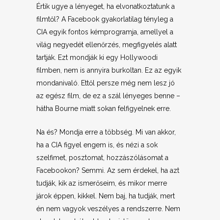
Értik ugye a lényeget, ha elvonatkoztatunk a
filmtől? A Facebook gyakorlatilag tényleg a
CIA egyik fontos kémprogramja, amellyel a
világ negyedét ellenőrzés, megfigyelés alatt
tartják. Ezt mondják ki egy Hollywoodi
filmben, nem is annyira burkoltan. Ez az egyik
mondanivaló. Ettől persze még nem lesz jó
az egész film, de ez a szál lényeges benne –
hátha Bourne miatt sokan felfigyelnek erre.
Na és? Mondja erre a többség. Mi van akkor,
ha a CIA figyel engem is, és nézi a sok
szelfimet, posztomat, hozzászólásomat a
Facebookon? Semmi. Az sem érdekel, ha azt
tudják, kik az ismerőseim, és mikor merre
járok éppen, kikkel. Nem baj, ha tudják, mert
én nem vagyok veszélyes a rendszerre. Nem