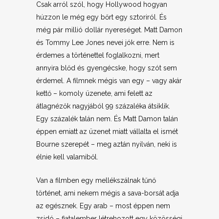
Csak arról szól, hogy Hollywood hogyan
húzzon le még egy bőrt egy sztoriról. És
még pár millió dollár nyereséget. Matt Damon
és Tommy Lee Jones nevei jók erre. Nem is
érdemes a történettel foglalkozni, mert
annyira blőd és gyengécske, hogy szót sem
érdemel. A filmnek mégis van egy – vagy akár
kettő – komoly üzenete, ami felett az
átlagnézők nagyjából 99 százaléka átsiklik.
Egy százalék talán nem. És Matt Damon talán
éppen emiatt az üzenet miatt vállalta el ismét
Bourne szerepét – meg aztán nyilván, neki is
élnie kell valamiből.
Van a filmben egy mellékszálnak tűnő
történet, ami nekem mégis a sava-borsát adja
az egésznek. Egy arab – most éppen nem
zsidó – fiatalember létrehozott egy közösségi