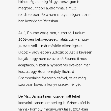
hírhedt figura még Magyarországon is
megfordult több alkalommal a múlt
rendszerben. Pere nem is olyan régen, 2013-
ban kezdődött Párizsban.
Az új Bourne 2004-ben, a szerző, Ludlum
2001-ben bekövetkezett halála után- amúgy
74 éves volt – már másféle ellenségeket
üldöz – vagy éppen üldözik őt. Azt is kevesen
tudják, hogy nem ez az első Bourne filmes
adaptáció, hiszen a nyolcvanas években már
készült egy Bourne-rejtély Richard
Chamberlaine főszereplésével, és az még
szorosan követi a könyv cselekményét.
De Matt Damont nem csak emiatt lehet
kedvelni, hanem emberileg is. Színészként is
vannak komoly megnyilvánulásai. 2013-ban