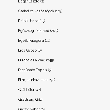
Bogár László
(2)
Család és közösségek
(149)
Drábik János
(25)
Egészség, életmód
(203)
Egyéb kategória
(14)
Erős Győző
(6)
Európa és a világ
(249)
FaceBontó Top 10
(5)
Film, színház, zene
(92)
Gaál Péter
(47)
Gazdaság
(241)
Géczy Gábor
(9)