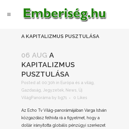
A KAPITALIZMUS PUSZTULÁSA
06 AUG
A
KAPITALIZMUS
PUSZTULÁSA
Posted at 00:30h
in
Európa és a világ
,
Gazdaság
,
Jegyzetek
,
News
,
Új
VilágPanoráma
by
bg71
0
Likes
Az Echo Tv Világ-panorámájában Varga István
közgazdász felhívta rá a figyelmet, hogy a
dollár irányította globális pénzügyi szerkezet