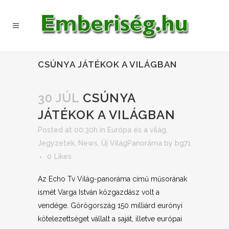
CSÚNYA JÁTÉKOK A VILÁGBAN
30 JÚL
CSÚNYA
JÁTÉKOK A VILÁGBAN
Posted at 00:30h
in
Európa és a világ
,
Jegyzetek
,
News
,
Új VilágPanoráma
by
bg71
0
Likes
Az Echo Tv Világ-panoráma című műsorának
ismét Varga István közgazdász volt a
vendége. Görögország 150 milliárd eurónyi
kötelezettséget vállalt a saját, illetve európai