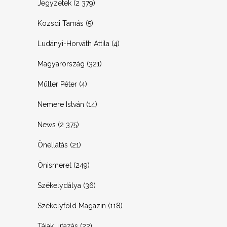
Jegyzetek
(2 379)
Kozsdi Tamás
(5)
Ludányi-Horváth Attila
(4)
Magyarország
(321)
Müller Péter
(4)
Nemere István
(14)
News
(2 375)
Önellátás
(21)
Önismeret
(249)
Székelydálya
(36)
Székelyföld Magazin
(118)
Tájak, utazás
(22)