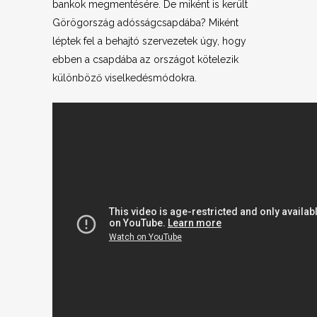
bankok megmentésére. De miként is került
Görögország adósságcsapdába? Miként
léptek fel a behajtó szervezetek úgy, hogy
ebben a csapdába az országot kötelezik
különböző viselkedésmódokra.