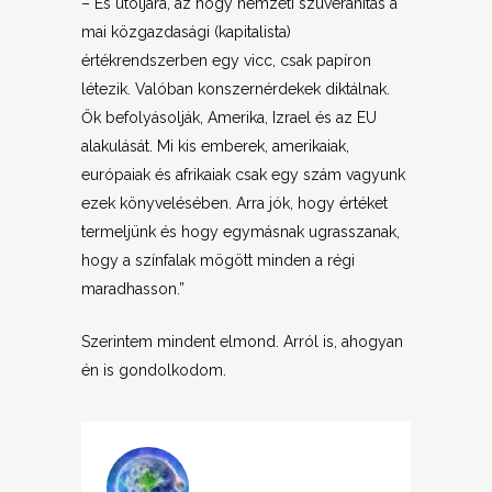
– És utoljára, az hogy nemzeti szuveranítás a
mai közgazdasági (kapitalista)
értékrendszerben egy vicc, csak papíron
létezik. Valóban konszernérdekek diktálnak.
Ők befolyásolják, Amerika, Izrael és az EU
alakulását. Mi kis emberek, amerikaiak,
európaiak és afrikaiak csak egy szám vagyunk
ezek könyvelésében. Arra jók, hogy értéket
termeljünk és hogy egymásnak ugrasszanak,
hogy a színfalak mögött minden a régi
maradhasson.”
Szerintem mindent elmond. Arról is, ahogyan
én is gondolkodom.