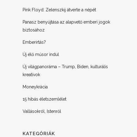
Pink Floyd: Zelenszkij átverte a népét
Panasz benyújtása az alapvető emberi jogok
biztosához
Emberirtás?
Új élő műsor indul
Új világpanoráma – Trump, Biden, kulturális
kreatívok
Moneykrácia
15 hibás életszemlélet
Vallásokról, Istenről
KATEGÓRIÁK