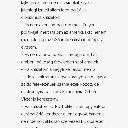
lájkoljatok, mert nem a zsidókat, csak a
jelenlegi Izraeli állam ideológiáját, a
cionizmust kritizálom.
– És nem azért támogatom most Putyin
politikáját, mert utálom az amerikaiakat, henem
mert jelenleg az USA imperialista ideológiáját
elitélem.
– És nem a bevándorlást támogatom, ha az
emberi méltóság érdekében szót emelek.
– Ha kritizálom a nagytőkét, akkor nem a
zsidókat kritizálom. Úgyan arányosan magas a
zsidó felekezetűek száma ezek között, de
ezek annyira vallásosak, mennyira Orbán
Viktor is keresztény.
– Ha kritizálom az EU-t, akkor nem egy valódi
európai értékrendszer ellen vagyok, hanem a
nem demokratikusan szervezett Európa ellen.