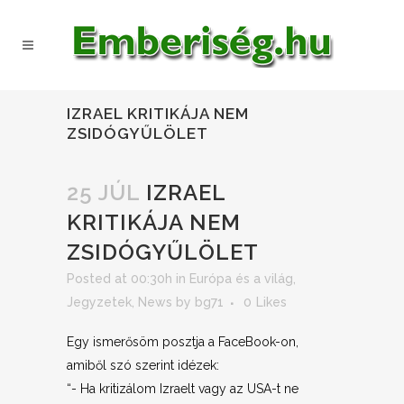
IZRAEL KRITIKÁJA NEM
ZSIDÓGYŰLÖLET
25 JÚL
IZRAEL
KRITIKÁJA NEM
ZSIDÓGYŰLÖLET
Posted at 00:30h
in
Európa és a világ
,
Jegyzetek
,
News
by
bg71
0
Likes
Egy ismerősöm posztja a FaceBook-on,
amiből szó szerint idézek:
“- Ha kritizálom Izraelt vagy az USA-t ne