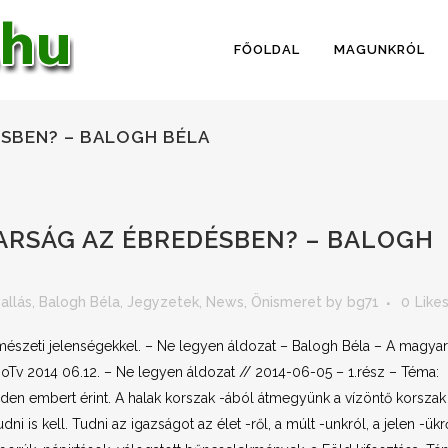
FŐOLDAL
MAGUNKRÓL
ÉSBEN? – BALOGH BÉLA
ARSÁG AZ ÉBREDÉSBEN? – BALOGH
vallás
,
Balogh Béla
,
Jegyzetek
,
News
,
Önismeret
by
bg71
0
Like
mészeti jelenségekkel. – Ne legyen áldozat – Balogh Béla – A magya
hoTv 2014 06.12. – Ne legyen áldozat // 2014-06-05 – 1.rész – Téma:
nden embert érint. A halak korszak -ából átmegyünk a vízöntő korszak
 is kell. Tudni az igazságot az élet -ről, a múlt -unkról, a jelen -ükr