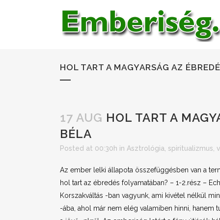
HOL TART A MAGYARSÁG AZ ÉBRED
17 AUG
HOL TART A MAGY
BÉLA
Posted at 00:30h
in
Asztrológia, spiritualizmus, 
Az ember lelki állapota összefüggésben van a ter
hol tart az ébredés folyamatában? – 1-2.rész – Ec
Korszakváltás -ban vagyunk, ami kivétel nélkül mi
-ába, ahol már nem elég valamiben hinni, hanem tudni