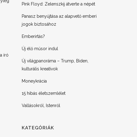
nyleg
Pink Floyd: Zelenszkij átverte a népét
Panasz benyújtása az alapvető emberi
jogok biztosához
Emberirtás?
Új élő műsor indul
a író
Új világpanoráma – Trump, Biden,
kulturális kreatívok
Moneykrácia
15 hibás életszemlélet
Vallásokról, Istenről
KATEGÓRIÁK