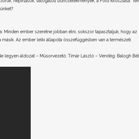
háborúk, népirtások, válogatott bűncselekmények, a Föld kifosztása. Té
tünket?
a: Minden ember szeretne jobban élni, sokszor tapasztaljuk, hogy az
a másik. Az ember lelki állapota összefüggésben van a természeti
 Ne legyen áldozat – Műsorvezető: Tímár László – Vendég: Balogh Bél