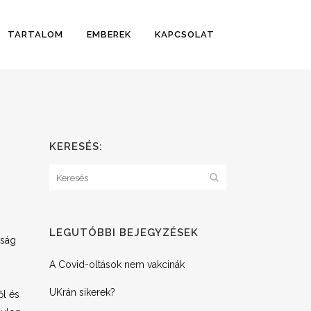
TARTALOM
EMBEREK
KAPCSOLAT
KERESÉS:
s
LEGUTÓBBI BEJEGYZÉSEK
rság
A Covid-oltások nem vakcinák
UKrán sikerek?
ől és