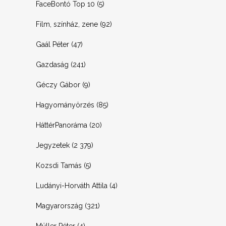
FaceBontó Top 10
(5)
Film, színház, zene
(92)
Gaál Péter
(47)
Gazdaság
(241)
Géczy Gábor
(9)
Hagyományörzés
(85)
HáttérPanoráma
(20)
Jegyzetek
(2 379)
Kozsdi Tamás
(5)
Ludányi-Horváth Attila
(4)
Magyarország
(321)