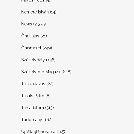
Müller Péter
(4)
Nemere István
(14)
News
(2 375)
Önellátás
(21)
Önismeret
(249)
Székelydálya
(36)
Székelyföld Magazin
(118)
Tájak, utazás
(22)
Takáts Péter
(8)
Társadalom
(513)
Tudomány
(162)
Új VilágPanoráma
(145)