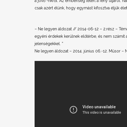
a jövő -nkről. Az emberiség letért a fény útjáról: 
csak azért élünk, hogy egymást kifosztva éljük éle
– Ne legyen áldozat // 2014-06-12 – 2.rész – Tém
egyéni érdekek kerülnek előtérbe, és nem számít 
jelenségekkel. ”
Ne legyen áldozat – 2014. június 06.-12. Műsor –