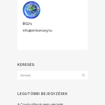
BG71
info@emberiseg.hu
KERESÉS:
LEGUTÓBBI BEJEGYZÉSEK
A Covid-oltások nem vakcinák