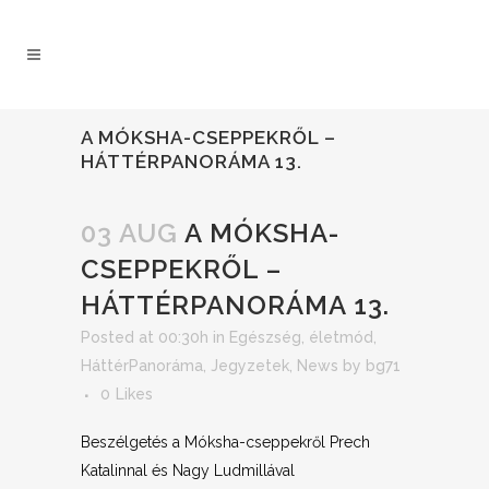
A MÓKSHA-CSEPPEKRŐL –
HÁTTÉRPANORÁMA 13.
03 AUG
A MÓKSHA-
CSEPPEKRŐL –
HÁTTÉRPANORÁMA 13.
Posted at 00:30h
in
Egészség, életmód
,
HáttérPanoráma
,
Jegyzetek
,
News
by
bg71
0
Likes
Beszélgetés a Móksha-cseppekről Prech
Katalinnal és Nagy Ludmillával