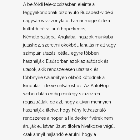
A belföldi telekocsizásban eleinte a
leggyakoribbnak bizonyuló Budapest-vidéki
nagyváros viszonylatot hamar megelőzte a
külföldi célra tartó hoperkedés,
Németországba, Angliába, ingázók munkába
jutáshoz, szerelmi okokból, tanulás miatt vagy
szimplán utazási céllal, egyre többen
használják. Elsősorban azok az autósok és
utasok, akik rendszeresen utaznak, és
többnyire (valamilyen okból) kötődnek a
kiindulási, illetve célvároshoz. Az AutoHop
weboldalán eddig mintegy százezren
regisztráltak, de azt, hogy aktívan mennyien
használják, illetve, hogy hány felhasználó
rendszeres a hoper, a Haidekker fivérek nem
árulják el. István üzleti titokra hivatkozva végül
csak annyit hajlandó elárulni, hogy a