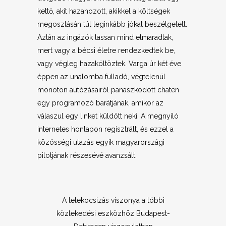
kettő, akit hazahozott, akikkel a költségek
megosztásán túl leginkább jókat beszélgetett.
Aztán az ingázók lassan mind elmaradtak,
mert vagy a bécsi életre rendezkedtek be,
vagy végleg hazaköltöztek. Varga úr két éve
éppen az unalomba fulladó, végtelenül
monoton autózásairól panaszkodott chaten
egy programozó barátjának, amikor az
válaszul egy linket küldött neki. A megnyíló
internetes honlapon regisztrált, és ezzel a
közösségi utazás egyik magyarországi
pilotjának részesévé avanzsált.
A telekocsizás viszonya a többi
közlekedési eszközhöz Budapest-