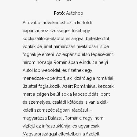
Fotó:
Autohop
A további növekedéshez, a külföldi
expanzióhoz szükséges tőkét egy
kockázatitőke-alaptól és angyal befektetőtől
vonták be, amit hamarosan hivatalosan is be
fognak jelenteni. Az expanzió első lépéseként
három hónapja Romániában elindult a helyi
AutoHop weboldal, és fizetnek egy
menedzser-operátort, aki kizárólag a romániai
üzlettel foglalkozik. Azért Romániával kezdtek,
mert a cégen belül sok a kapcsolódási pont
és személyes, családi kötődés is van a dél-
keleti szomszédságban, ráadásul –
magyarázza Balázs: „Románia nagy, nem
vízfejű az infrastruktúrája, és ugyancsak
Magyarországgal ellentétben, a fizetett