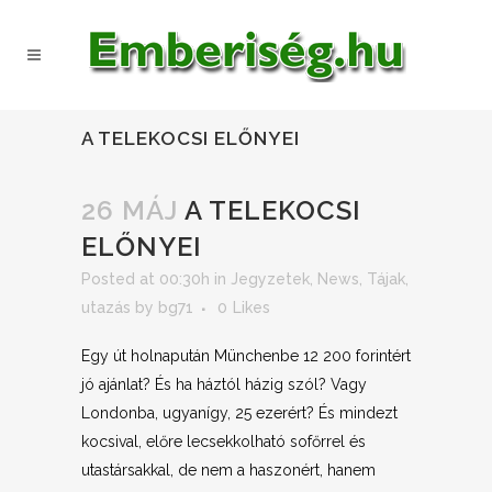
A TELEKOCSI ELŐNYEI
26 MÁJ
A TELEKOCSI
ELŐNYEI
Posted at 00:30h
in
Jegyzetek
,
News
,
Tájak,
utazás
by
bg71
0
Likes
Egy út holnapután Münchenbe 12 200 forintért
jó ajánlat? És ha háztól házig szól? Vagy
Londonba, ugyanígy, 25 ezerért? És mindezt
kocsival, előre lecsekkolható sofőrrel és
utastársakkal, de nem a haszonért, hanem