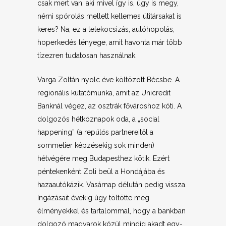
csak mert van, aki mivel így is, úgy is megy,
némi spórolás mellett kellemes útitársakat is
keres? Na, ez a telekocsizás, autóhopolás,
hoperkedés lényege, amit havonta már több
tízezren tudatosan használnak.
Varga Zoltán nyolc éve költözött Bécsbe. A
regionális kutatómunka, amit az Unicredit
Banknál végez, az osztrák fővároshoz köti. A
dolgozós hétköznapok oda, a „social
happening” (a repülős partnereitől a
sommelier képzésekig sok minden)
hétvégére meg Budapesthez kötik. Ezért
péntekenként Zoli beül a Hondájába és
hazaautókázik. Vasárnap délután pedig vissza.
Ingázásait évekig úgy töltötte meg
élményekkel és tartalommal, hogy a bankban
dolgozó magyarok közül mindig akadt egy-