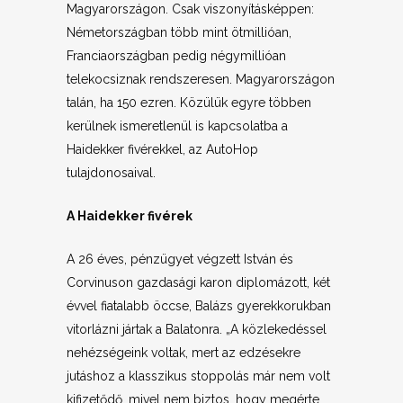
Magyarországon. Csak viszonyításképpen:
Németországban több mint ötmillióan,
Franciaországban pedig négymillióan
telekocsiznak rendszeresen. Magyarországon
talán, ha 150 ezren. Közülük egyre többen
kerülnek ismeretlenül is kapcsolatba a
Haidekker fivérekkel, az AutoHop
tulajdonosaival.
A Haidekker fivérek
A 26 éves, pénzügyet végzett István és
Corvinuson gazdasági karon diplomázott, két
évvel fiatalabb öccse, Balázs gyerekkorukban
vitorlázni jártak a Balatonra. „A közlekedéssel
nehézségeink voltak, mert az edzésekre
jutáshoz a klasszikus stoppolás már nem volt
kifizetődő, mivel nem biztos, hogy megérte