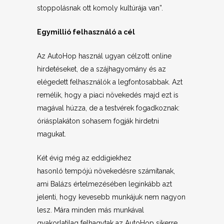
stoppolásnak ott komoly kultúrája van”.
Egymillió felhasználó a cél
Az AutoHop használ ugyan célzott online
hirdetéseket, de a szájhagyomány és az
elégedett felhasználók a legfontosabbak. Azt
remélik, hogy a piaci növekedés majd ezt is
magával húzza, de a testvérek fogadkoznak:
óriásplakáton sohasem fogják hirdetni
magukat.
Két évig még az eddigiekhez
hasonló tempójú növekedésre számítanak,
ami Balázs értelmezésében leginkább azt
jelenti, hogy kevesebb munkájuk nem nagyon
lesz. Mára minden más munkával
gyakorlatilag felhagytak az AutoHop sikerre