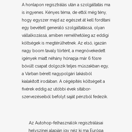
A honlapon regisztrálás után a szolgáltatás ma
is ingyenes. Kényes téma, de ettől még tény,
hogy egyszer majd az egészet át kell fordítani
egy bevételt generáló szolgáltatássá, olyan
vállalkozássá, amiben remélhetőleg az eddigi
költségek is megtérülhetnek. Az első, igazán
nagy boom tavaly történt, a megnövekedett
igények miatt néhány hónapja már 6 fősre
bővült csapat dolgozik teljes műszakban egy,
a Várban bérelt nagypolgári lakásból
kialakított irodában. A cégépítés költségeit a
fivérek eddig az utóbbi évek sítábor-
szervezéseiből befolyt saját pénzből fedezik.
Az Autohop-felhasználók regisztrálásai
helyszínei alapján így néz ki ma Európa