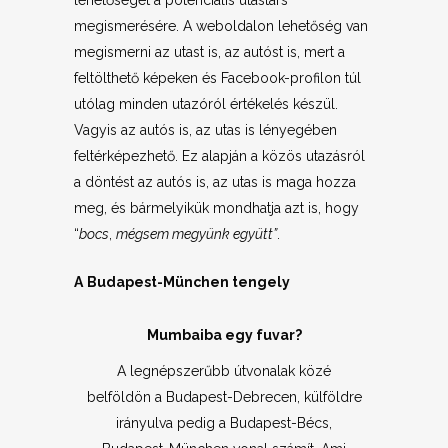
lehetőséget a potenciális utastárs
megismerésére. A weboldalon lehetőség van
megismerni az utast is, az autóst is, mert a
feltölthető képeken és Facebook-profilon túl
utólag minden utazóról értékelés készül.
Vagyis az autós is, az utas is lényegében
feltérképezhető. Ez alapján a közös utazásról
a döntést az autós is, az utas is maga hozza
meg, és bármelyikük mondhatja azt is, hogy
“
bocs
,
mégsem megyünk együtt”
.
A
Budapest-München tengely
Mumbaiba egy fuvar?
A legnépszerűbb útvonalak közé
belföldön a Budapest-Debrecen, külföldre
irányulva pedig a Budapest-Bécs,