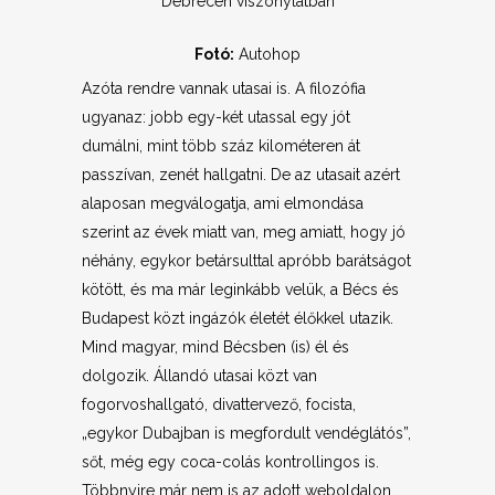
Debrecen viszonylatban
Fotó:
Autohop
Azóta rendre vannak utasai is. A filozófia
ugyanaz: jobb egy-két utassal egy jót
dumálni, mint több száz kilométeren át
passzívan, zenét hallgatni. De az utasait azért
alaposan megválogatja, ami elmondása
szerint az évek miatt van, meg amiatt, hogy jó
néhány, egykor betársulttal apróbb barátságot
kötött, és ma már leginkább velük, a Bécs és
Budapest közt ingázók életét élőkkel utazik.
Mind magyar, mind Bécsben (is) él és
dolgozik. Állandó utasai közt van
fogorvoshallgató, divattervező, focista,
„egykor Dubajban is megfordult vendéglátós”,
sőt, még egy coca-colás kontrollingos is.
Többnyire már nem is az adott weboldalon,