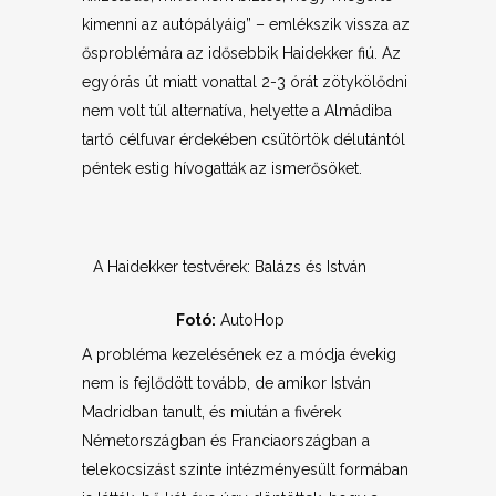
kimenni az autópályáig” – emlékszik vissza az
ősproblémára az idősebbik Haidekker fiú. Az
egyórás út miatt vonattal 2-3 órát zötykölődni
nem volt túl alternatíva, helyette a Almádiba
tartó célfuvar érdekében csütörtök délutántól
péntek estig hívogatták az ismerősöket.
A Haidekker testvérek: Balázs és István
Fotó:
AutoHop
A probléma kezelésének ez a módja évekig
nem is fejlődött tovább, de amikor István
Madridban tanult, és miután a fivérek
Németországban és Franciaországban a
telekocsizást szinte intézményesült formában