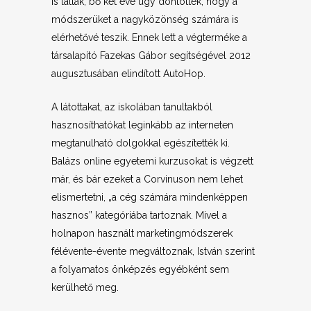
is látták, bő két éve úgy döntöttek, hogy a
módszerüket a nagyközönség számára is
elérhetővé teszik. Ennek lett a végterméke a
társalapító Fazekas Gábor segítségével 2012
augusztusában elindított AutoHop.
A látottakat, az iskolában tanultakból
hasznosíthatókat leginkább az interneten
megtanulható dolgokkal egészítették ki.
Balázs online egyetemi kurzusokat is végzett
már, és bár ezeket a Corvinuson nem lehet
elismertetni, „a cég számára mindenképpen
hasznos” kategóriába tartoznak. Mivel a
holnapon használt marketingmódszerek
félévente-évente megváltoznak, István szerint
a folyamatos önképzés egyébként sem
kerülhető meg.