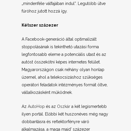
„mindenféle válfajában indul”. Legutóbb ütve
fúróhoz jutott hozzá így.
Kétszer százezer
A Facebook-generáció által optimalizált
stoppolásának is tekinthető utazási forma
legfontosabb eleme a potenciális utast és az
autóst összekötni képes internetes felület.
Magyarországon csak néhány olyan honlap
üzemel, ahol a telekocsizáshoz szükséges
operátori feladatok intézményes formát öltve,
vállalkozásként működnek.
Az
AutoHop
és az
Oszkár
a két legismertebb
ilyen portál. Előbbi két huszonéves még nagy
dobbantásra és reflektorfényre váró
alkalmazása, a maga majd’ százezer