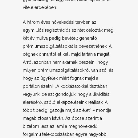
vitele érdekében.
A három éves növekedési tervben az
egymilliós regisztrációs szintet célozták meg,
két év múlva pedig bevételt generáló
prémiumszolgáltatásokat is bevezetnének. A
cégnek onnantól el kell majd tartania magát.
Arról azonban nem akarnak beszélni, hogy
milyen prémiumszolgáltatásokról van szó, és
hogy az ügyfelek miért fognak majd a
portálon fizetni. „A kockázatokkal tisztában
vagyunk, de azt gondoljuk, hogy a likviditás
eléréséről szóló elképzeléseink reálisak. A
többit pedig igazolja majd az élet” – mondja
magabiztosan István. Az öccse szerint a
bizalom lesz az, ami a megnövekedő
forgalmú telekocsizásban egyre nagyobb