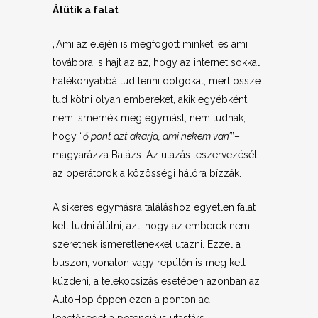
Átütik a falat
„Ami az elején is megfogott minket, és ami
továbbra is hajt az az, hogy az internet sokkal
hatékonyabbá tud tenni dolgokat, mert össze
tud kötni olyan embereket, akik egyébként
nem ismernék meg egymást, nem tudnák,
hogy “
ő pont azt akarja, ami nekem van’
”–
magyarázza Balázs. Az utazás leszervezését
az operátorok a közösségi hálóra bízzák.
A sikeres egymásra találáshoz egyetlen falat
kell tudni átütni, azt, hogy az emberek nem
szeretnek ismeretlenekkel utazni. Ezzel a
buszon, vonaton vagy repülőn is meg kell
küzdeni, a telekocsizás esetében azonban az
AutoHop éppen ezen a ponton ad