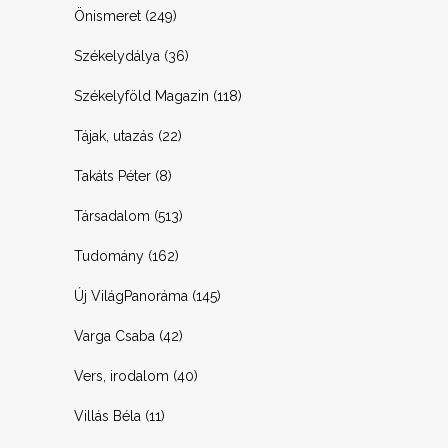
Önismeret
(249)
Székelydálya
(36)
Székelyföld Magazin
(118)
Tájak, utazás
(22)
Takáts Péter
(8)
Társadalom
(513)
Tudomány
(162)
Új VilágPanoráma
(145)
Varga Csaba
(42)
Vers, irodalom
(40)
Villás Béla
(11)