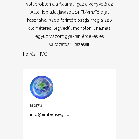
volt probléma a fix árral, igaz a könyvelő az
AutoHop által javasolt 14 Ft/km/fő díjat
használva, 3200 forintért osztja meg a 220
kilométeres, „egyedül monoton, unalmas,
együtt viszont gyakran érdekes és
változatos” utazásait.
Forrás: HVG
BG71
info@emberiseg.hu