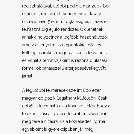
regisztrálójával, utóbbi pedig a már 2007-ben
elindított, rég kiérlelt koncepcióval tavaly
őszre a havi 15 ezer útfoglalásig és százezer
felhasználóig eljutó rendszer. Ők lehetnek
annak a helyzetnek a legfőbb haszonélvezői,
amely a kényelmi szempontokra idő-, és
költségtakarékos megoldásként, illetve busz
és vonat alternatívájaként is rezonáló utazási
forma robbanásszerű elterjedésével együtt
járhat.
A legutóbbi felmérések szerint 600 ezer
magyar dolgozik (legálisan) külföldön. Csak
ebből is levonható az a következtetés, hogy a
telekocsizásnak piaci értelemben bőven van
még tere a hízásra. Ez a közlekedési forma
egyébként is gyerekcipőben jár még