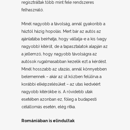
regisztráltak több mint fele rendszeres
felhasználó.
Minél nagyobb a távolság, annál gyakoribb a
háztól házig hopolás. Mert bár az autós az
ajánlatába beírhatja, hogy vállalja-e a kis (vagy
nagyobb) kitérőt, de a tapasztalatok alapján az
a jellemző, hogy nagyobb távolságra az
autósok rugalmasabban kezelik ezt a kérdést.
Minél hosszabb az utazás, annál könnyebben
belemennek – akár az út közben felülírva a
korábbi elképzelésüket – az utas kedvéért
nagyobb kitérőkbe is. A rövidebb utak
esetében azonban ez, főleg a budapesti
célállomás esetén, elég ritka.
Romániában is elindultak