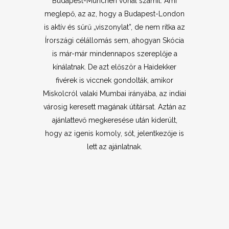
Budapest-München vonal számít. Ami
meglepő, az az, hogy a Budapest-London
is aktív és sűrű „viszonylat”, de nem ritka az
Írországi célállomás sem, ahogyan Skócia
is már-már mindennapos szereplője a
kínálatnak. De azt először a Haidekker
fivérek is viccnek gondolták, amikor
Miskolcról valaki Mumbai irányába, az indiai
városig keresett magának útitársat. Aztán az
ajánlattevő megkeresése után kiderült,
hogy az igenis komoly, sőt, jelentkezője is
lett az ajánlatnak.