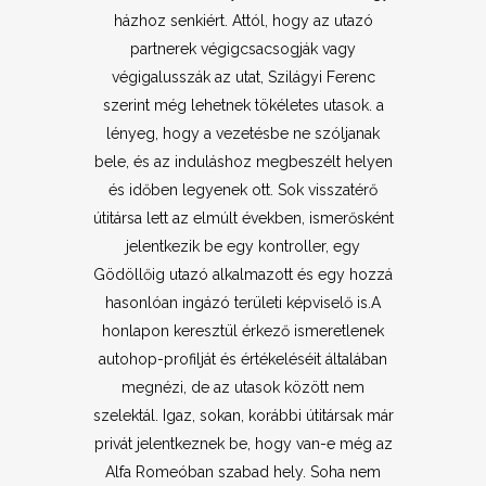
házhoz senkiért. Attól, hogy az utazó
partnerek végigcsacsogják vagy
végigalusszák az utat, Szilágyi Ferenc
szerint még lehetnek tökéletes utasok. a
lényeg, hogy a vezetésbe ne szóljanak
bele, és az induláshoz megbeszélt helyen
és időben legyenek ott. Sok visszatérő
útitársa lett az elmúlt években, ismerősként
jelentkezik be egy kontroller, egy
Gödöllőig utazó alkalmazott és egy hozzá
hasonlóan ingázó területi képviselő is.A
honlapon keresztül érkező ismeretlenek
autohop-profilját és értékeléséit általában
megnézi, de az utasok között nem
szelektál. Igaz, sokan, korábbi útitársak már
privát jelentkeznek be, hogy van-e még az
Alfa Romeóban szabad hely. Soha nem