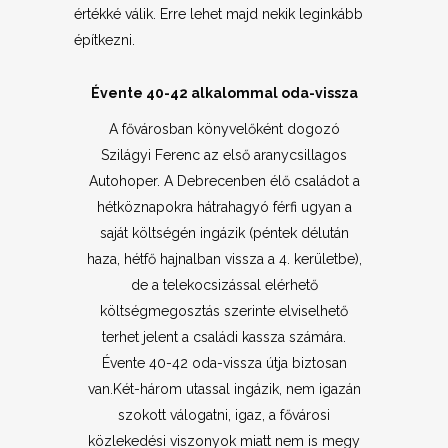
értékké válik. Erre lehet majd nekik leginkább
építkezni.
Évente 40-42 alkalommal oda-vissza
A fővárosban könyvelőként dogozó
Szilágyi Ferenc az első aranycsillagos
Autohoper. A Debrecenben élő családot a
hétköznapokra hátrahagyó férfi ugyan a
saját költségén ingázik (péntek délután
haza, hétfő hajnalban vissza a 4. kerületbe),
de a telekocsizással elérhető
költségmegosztás szerinte elviselhető
terhet jelent a családi kassza számára.
Évente 40-42 oda-vissza útja biztosan
van.Két-három utassal ingázik, nem igazán
szokott válogatni, igaz, a fővárosi
közlekedési viszonyok miatt nem is megy