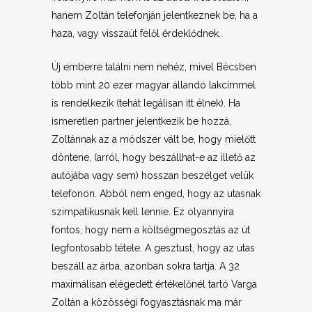
hanem Zoltán telefonján jelentkeznek be, ha a
haza, vagy visszaút felől érdeklődnek.
Új emberre találni nem nehéz, mivel Bécsben
több mint 20 ezer magyar állandó lakcímmel
is rendelkezik (tehát legálisan itt élnek). Ha
ismeretlen partner jelentkezik be hozzá,
Zoltánnak az a módszer vált be, hogy mielőtt
döntene, (arról, hogy beszállhat-e az illető az
autójába vagy sem) hosszan beszélget velük
telefonon. Abból nem enged, hogy az utasnak
szimpatikusnak kell lennie. Ez olyannyira
fontos, hogy nem a költségmegosztás az út
legfontosabb tétele. A gesztust, hogy az utas
beszáll az árba, azonban sokra tartja. A 32
maximálisan elégedett értékelőnél tartó Varga
Zoltán a közösségi fogyasztásnak ma már