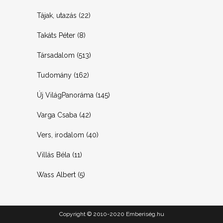
Tájak, utazás
(22)
Takáts Péter
(8)
Társadalom
(513)
Tudomány
(162)
Új VilágPanoráma
(145)
Varga Csaba
(42)
Vers, irodalom
(40)
Villás Béla
(11)
Wass Albert
(5)
Copyright © 2010-2020 Emberiség.hu