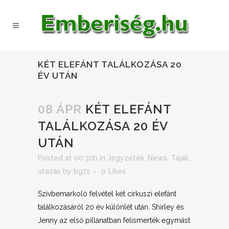
KÉT ELEFÁNT TALÁLKOZÁSA 20
ÉV UTÁN
08 ÁPR
KÉT ELEFÁNT
TALÁLKOZÁSA 20 ÉV
UTÁN
Posted at 00:30h
in
Jegyzetek
,
News
,
Tájak,
utazás
by
bg71
0
Likes
Szívbemarkoló felvétel két cirkuszi elefánt
találkozásáról 20 év különlét után. Shirley és
Jenny az első pillanatban felismerték egymást