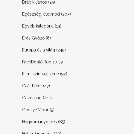
Drábik János
(25)
Egészség, életmód
(203)
Egyéb kategória
(14)
Erős Győző
(6)
Európa és a világ
(249)
FaceBontó Top 10
(5)
Film, színház, zene
(92)
Gaál Péter
(47)
Gazdaság
(241)
Géczy Gábor
(9)
Hagyományörzés
(85)
HáttérPanoráma
(20)