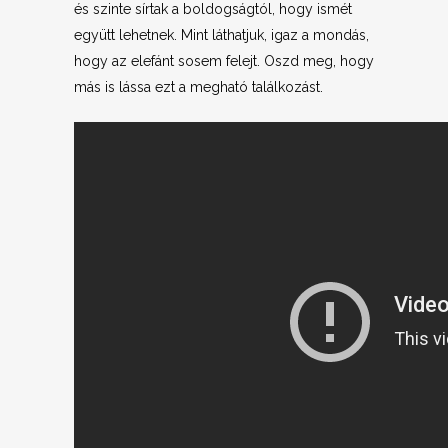
és szinte sírtak a boldogságtól, hogy ismét
együtt lehetnek. Mint láthatjuk, igaz a mondás,
hogy az elefánt sosem felejt. Oszd meg, hogy
más is lássa ezt a megható találkozást.