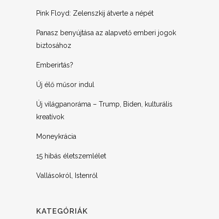
Pink Floyd: Zelenszkij átverte a népét
Panasz benyújtása az alapvető emberi jogok
biztosához
Emberirtás?
Új élő műsor indul
Új világpanoráma – Trump, Biden, kulturális
kreatívok
Moneykrácia
15 hibás életszemlélet
Vallásokról, Istenről
KATEGÓRIÁK