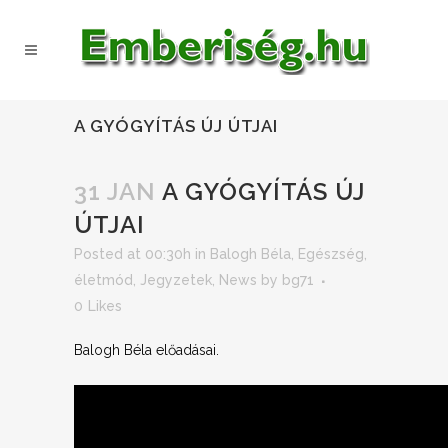
A GYÓGYÍTÁS ÚJ ÚTJAI
31 JAN
A GYÓGYÍTÁS ÚJ
ÚTJAI
Posted at 00:30h
in
Balogh Béla
,
Egészség,
életmód
,
Jegyzetek
,
News
by
bg71
0
Likes
Balogh Béla előadásai.