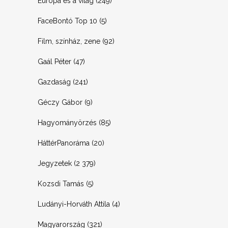
Európa és a világ
(249)
FaceBontó Top 10
(5)
Film, színház, zene
(92)
Gaál Péter
(47)
Gazdaság
(241)
Géczy Gábor
(9)
Hagyományörzés
(85)
HáttérPanoráma
(20)
Jegyzetek
(2 379)
Kozsdi Tamás
(5)
Ludányi-Horváth Attila
(4)
Magyarország
(321)