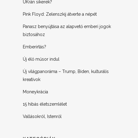
UKrán sikerek?
Pink Floyd: Zelenszkij átverte a népét
Panasz benyújtása az alapvető emberi jogok
biztosához
Emberirtás?
Új élő műsor indul
Új világpanoráma – Trump, Biden, kulturális
kreatívok
Moneykrácia
15 hibás életszemlélet
Vallásokról, Istenről