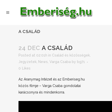
A CSALÁD
24 DEC
A CSALÁD
Posted at 02:01h
in
Család és közösségek
,
Jegyzetek
,
News
,
Varga Csaba
by
bg71
0
Likes
Az Aranymag Intézet és az Emberiseg.hu
közös filmje – Varga Csaba gondolatai
karácsonyra és mindenkorra.