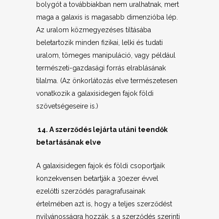
bolygót a továbbiakban nem uralhatnak, mert
maga a galaxis is magasabb dimenzióba lép.
Az uralom közmegyezéses tiltásába
beletartozik minden fizikai, lelki és tudati
uralom, tömeges manipuláció, vagy például
természeti-gazdasági forrás elrablásának
tilalma. (Az önkorlátozás elve természetesen
vonatkozik a galaxisidegen fajok földi
szövetségeseire is.)
14. A szerződés lejárta utáni teendők
betartásának elve
A galaxisidegen fajok és földi csoportjaik
konzekvensen betartják a 30ezer évvel
ezelőtti szerződés paragrafusainak
értelmében azt is, hogy a teljes szerződést
nyilvánosságra hozzák, s a szerződés szerinti