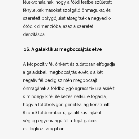
lélekvonalainak, hogy a földi testbe született
fénylelkek másokat szolgáló önmagukat, és
szeretett bolygójukat átsegítsék a negyedik-
ötödik dimenzióba, azaz a szeretet
denzitásba.
16. A galaktikus megbocsájtás elve
A két pozitív fél önként és tudatosan elfogadja
a galaxisbeli megbocsájtás elvét, s a két
negatív fél pedig szintén megbocsájt
önmagának a földbolygó agresszív uralásáért,
s mindegyik fél ítélkezés nélkül elfogadja,
hogy a földbolygón genetikailag konstruált
(hibrid) földi ember új galaktikus fajként
végleg egyenrangú fél a Tejút galaxis
csillagközi világában.