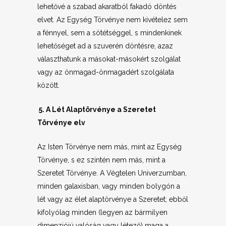
lehetővé a szabad akaratból fakadó döntés
elvet. Az Egység Törvénye nem kivételez sem
a fénnyel, sem a sötétséggel, s mindenkinek
lehetőséget ad a szuverén döntésre, azaz
választhatunk a másokat-másokért szolgálat
vagy az önmagad-önmagadért szolgálata
között.
5. A Lét Alaptörvénye a Szeretet
Törvénye elv
Az Isten Törvénye nem más, mint az Egység
Törvénye, s ez szintén nem más, mint a
Szeretet Törvénye. A Végtelen Univerzumban,
minden galaxisban, vagy minden bolygón a
lét vagy az élet alaptörvénye a Szeretet; ebből
kifolyólag minden (legyen az bármilyen
dimenziójú valóság vagy létező) maga a