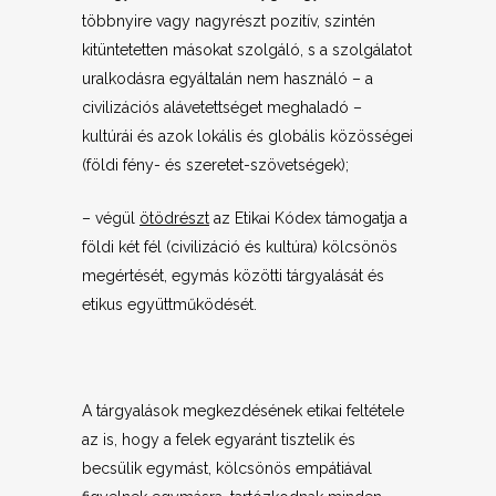
többnyire vagy nagyrészt pozitív, szintén
kitüntetetten másokat szolgáló, s a szolgálatot
uralkodásra egyáltalán nem használó – a
civilizációs alávetettséget meghaladó –
kultúrái és azok lokális és globális közösségei
(földi fény- és szeretet-szövetségek);
– végül
ötödrészt
az Etikai Kódex támogatja a
földi két fél (civilizáció és kultúra) kölcsönös
megértését, egymás közötti tárgyalását és
etikus együttműködését.
A tárgyalások megkezdésének etikai feltétele
az is, hogy a felek egyaránt tisztelik és
becsülik egymást, kölcsönös empátiával