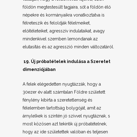
földön megtestesült tagjaira, sőt a földön élő
népekre és kormányaikra vonatkoztatva is
félreteszik és feloldják félelmeiket,
előítéleteiket, agresszív indulataikat, avagy
mindenkivel szemben lemondanak az
elutasítás és az agresszió minden változatáról.
19. Új próbatételek indulása a Szeretet
dimenziójában
A felek elégedetten nyugtázzák, hogy a
30ezer év alatt számtalan Földre született
fénylény kibírta a szeretetlenség és
félelemben tartottság bolygóját, amit az
árnylelkek is szintén jó szívvel nyugtáznak, s
most közösen azt tekintik új próbatételnek,
hogy az ide születettek valóban és teljesen