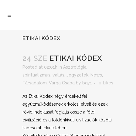
ETIKAI KÓDEX
24 SZE
ETIKAI KÓDEX
Posted at 02:01h
in
Asztrológia,
spiritualizmus, vallás
,
Jegyzetek
,
News
,
Társadalom
,
Varga Csaba
by
bg71
0
Likes
Az Etikai Kódex négy érdekelt fél
együttműködésének erkölcsi elveit és ezek
rövid indoklását foglalja össze a földi
civilizáció és a földönkívüli civilizációk közötti
kapcsolat tekintetében.
Készítette: Varga Csaba (Aranymag Intézet,