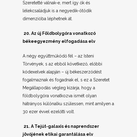
Szeretetté válnak-e, mert így ők és
lélekcsaládjuk is a negyedik-ötödik
dimenzióba léphetnek át.
20. Az új Földbolygóra vonatkozó
békeegyezmény elfogadása elv
A négy együttműködő fél – az Isteni
Törvények, s az ebből következő, előbbi
kódexelvek alapján – új békeszerződést
fogalmaznak és fogadnak el, s ez a Szeretet
Megállapodás végleg kizárja, hogy a
földbolygóra vonatkozva ismét olyan
hátrányos különalku szülessen, mint amilyen a
30 ezer évvel ezelőtti volt.
21. A Tejút-galaxis és naprendszer
jövőjének etikai garantálása elv