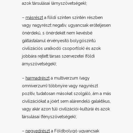
azok társulásai (árnyszövetségek);
–
másrészt
a földi szinten szintén részben
vagy nagyrészt negatív, ugyancsak erőteljesen
önérdekű, s önérdekét nem kevésbé
gátlástalanul érvényesítő bolygószintű
civilizációs uralkodó csoport(ok) és azok
jobbára rejtett társas szervezetei (földi
árnyszövetségek);
–
harmadrészt
a multiverzum (vagy
omniverzum) többnyire vagy nagyrészt
pozitív, tudatosan másokat szolgáló, ám a más
civilizációkat a jóért sem alárendelő galaktikus,
vagy akár azon túli civilizációi-kultúrái és azok
társulásai (fényszövetségek);
–
negyedrészt
a Földbolygó ugyancsak