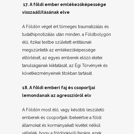
17. A földi ember emlékezőképessége
visszaállításának elve
A Földön véget ért tömeges traumatizálás és
tudathipnotizálás után minden, a Földbolygón
élő, fizikai testbe született entitásnak
megszüntetik az emlékezőképessége
eltörlését, az egyes emberek előző életei
tanulságainak kiiktatását, az Égi Törvények és
következményeinek titokban tartását.
18. A földi emberi faj és csoportjai
lemondanak az agresszióról elv
A Földön most élő, vagy később leszülető
emberek és csoportjaik (beleértve a földi
államokat és kormányaikat) kivétel nélkül
vállalják, hogy a földönkívüli fajokra, ezek