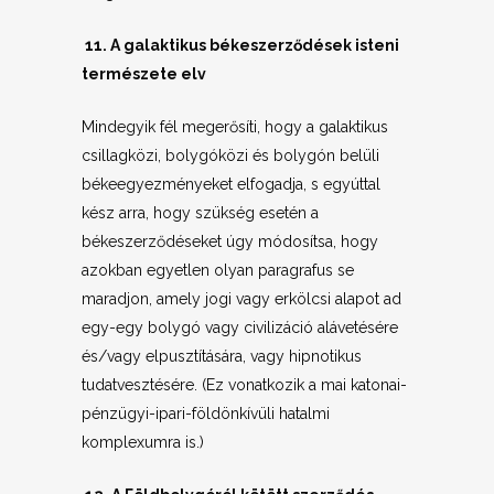
11. A galaktikus békeszerződések isteni
természete elv
Mindegyik fél megerősíti, hogy a galaktikus
csillagközi, bolygóközi és bolygón belüli
békeegyezményeket elfogadja, s egyúttal
kész arra, hogy szükség esetén a
békeszerződéseket úgy módosítsa, hogy
azokban egyetlen olyan paragrafus se
maradjon, amely jogi vagy erkölcsi alapot ad
egy-egy bolygó vagy civilizáció alávetésére
és/vagy elpusztítására, vagy hipnotikus
tudatvesztésére. (Ez vonatkozik a mai katonai-
pénzügyi-ipari-földönkívüli hatalmi
komplexumra is.)