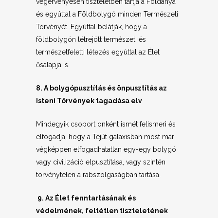
végérvényesen tiszteletben tartja a Földanya
és egyúttal a Földbolygó minden Természeti
Törvényét. Egyúttal belátják, hogy a
földbolygón létrejött természeti és
természetfeletti létezés egyúttal az Élet
ősalapja is.
8. A bolygópusztítás és önpusztítás az
Isteni Törvények tagadása elv
Mindegyik csoport önként ismét felismeri és
elfogadja, hogy a Tejút galaxisban most már
végképpen elfogadhatatlan egy-egy bolygó
vagy civilizáció elpusztítása, vagy szintén
törvénytelen a rabszolgaságban tartása.
9. Az Élet fenntartásának és
védelmének, feltétlen tiszteletének