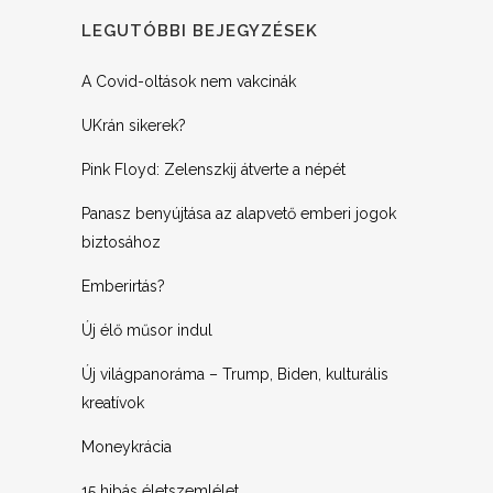
LEGUTÓBBI BEJEGYZÉSEK
A Covid-oltások nem vakcinák
UKrán sikerek?
Pink Floyd: Zelenszkij átverte a népét
Panasz benyújtása az alapvető emberi jogok
biztosához
Emberirtás?
Új élő műsor indul
Új világpanoráma – Trump, Biden, kulturális
kreatívok
Moneykrácia
15 hibás életszemlélet