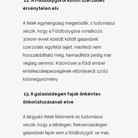
12. A Földbolygóról kötött szerződés
érvénytelen elv
A felek egyhangúlag megerősítik, s tudomásul
veszik, hogy a Földbolygóra vonatkozó,
30ezer évvel ezelőtt kötött galaxisbeli
szerződés egyfelől lejárt, másfelől nem
hosszabbítható meg, harmadfelől pedig már
végleg semmis. Különösen a földi ember
emlékezőképességének eltörléséről szóló
különegyezmény.
13. A galaxisidegen fajok önkéntes
önkorlátozásának elve
A tárgyaló felek felismerik és tudomásul
veszik, hogy a létidegen, frekvenciaidegen
galaxisbeli fajok sem a földbolygót, se más