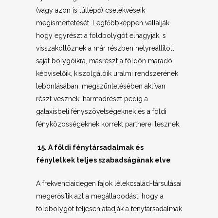
(vagy azon is túllépő) cselekvéseik
megismertetését. Legfőbbképpen vállalják,
hogy egyrészt a földbolygót elhagyják, s
visszaköltöznek a már részben helyreállított
saját bolygóikra, másrészt a földön maradó
képviselőik, kiszolgálóik uralmi rendszerének
lebontásában, megszüntetésében aktívan
részt vesznek, harmadrészt pedig a
galaxisbeli fényszövetségeknek és a földi
fényközösségeknek korrekt partnerei lesznek.
15. A földi fénytársadalmak és
fénylelkek teljes szabadságának elve
A frekvenciaidegen fajok lélekcsalád-társulásai
megerősítik azt a megállapodást, hogy a
földbolygót teljesen átadják a fénytársadalmak