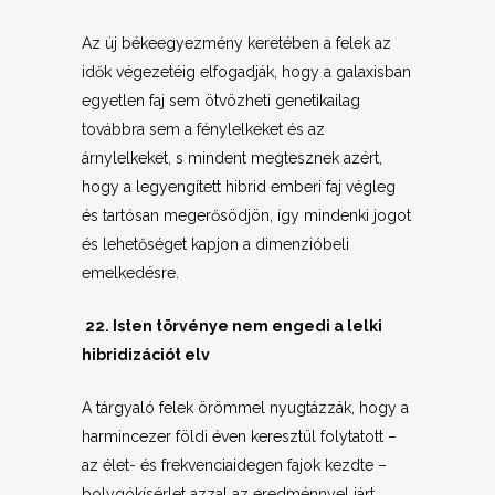
Az új békeegyezmény keretében a felek az
idők végezetéig elfogadják, hogy a galaxisban
egyetlen faj sem ötvözheti genetikailag
továbbra sem a fénylelkeket és az
árnylelkeket, s mindent megtesznek azért,
hogy a legyengített hibrid emberi faj végleg
és tartósan megerősödjön, így mindenki jogot
és lehetőséget kapjon a dimenzióbeli
emelkedésre.
22. Isten törvénye nem engedi a lelki
hibridizációt elv
A tárgyaló felek örömmel nyugtázzák, hogy a
harmincezer földi éven keresztül folytatott –
az élet- és frekvenciaidegen fajok kezdte –
bolygókísérlet azzal az eredménnyel járt,