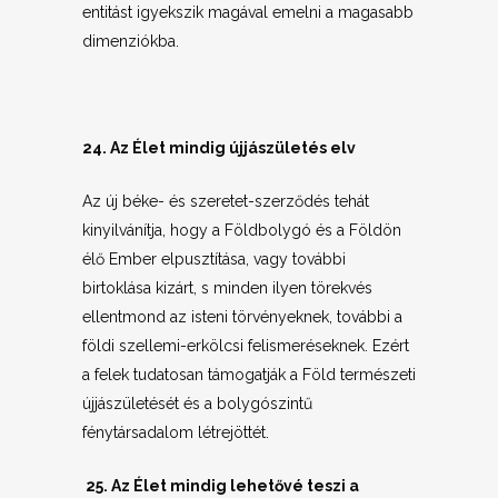
entitást igyekszik magával emelni a magasabb
dimenziókba.
24. Az Élet mindig újjászületés elv
Az új béke- és szeretet-szerződés tehát
kinyilvánítja, hogy a Földbolygó és a Földön
élő Ember elpusztítása, vagy további
birtoklása kizárt, s minden ilyen törekvés
ellentmond az isteni törvényeknek, további a
földi szellemi-erkölcsi felismeréseknek. Ezért
a felek tudatosan támogatják a Föld természeti
újjászületését és a bolygószintű
fénytársadalom létrejöttét.
25. Az Élet mindig lehetővé teszi a