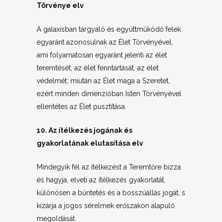
Törvénye elv
A galaxisban tárgyaló és együttműködő felek
egyaránt azonosulnak az Élet Törvényével,
ami folyamatosan egyaránt jelenti az élet
teremtését, az élet fenntartását, az élet
védelmét; miután az Élet maga a Szeretet,
ezért minden dimenzióban Isten Törvényével
ellentétes az Élet pusztítása.
10. Az ítélkezés jogának és
gyakorlatának elutasítása elv
Mindegyik fél az ítélkezést a Teremtőre bízza
és hagyja, elveti az ítélkezés gyakorlatát,
különösen a büntetés és a bosszúállás jogát, s
kizárja a jogos sérelmek erőszakon alapuló
megoldását.