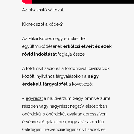
Az olvasható változat:
Kiknek szól a kódex?
Az Etikai Kódex négy érdekelt fél
együttműködésének
erkölcsi elveit és ezek
rövid indoklását
foglalja össze.
A földi civilizáció és a földönkívüli civilizációk
közötti nyilvános tárgyalásokon a
négy
érdekelt tárgyalófél
a következő:
–
egyrészt
a multiverzum (vagy omniverzum)
részben vagy nagyrészt negatív, elsősorban
önérdekű, s önérdekét gyakran agresszíven
érvényesítő galaxisbeli, vagy akár azon túli
(létidegen, frekvenciaidegen) civilizációk és