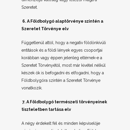
Szeretet.
6. A Földbolygó alaptörvénye szintén a
Szeretet Törvénye elv
Függetlenül attól, hogy a negatív földönkívüli
entitások és a földi lények egyes csoportjai
korábban vagy éppen jelenleg eltérnek-e a
Szeretet Törvényétől, most már kivétel nélkül
készek ők is befogadni és elfogadni, hogy a
Földbolygóra szintén a Szeretet Törvénye
vonatkozik.
7. A Földbolygó természeti törvényeinek
tiszteletben tartása elv
A négy érdekelt fél és minden képviselője