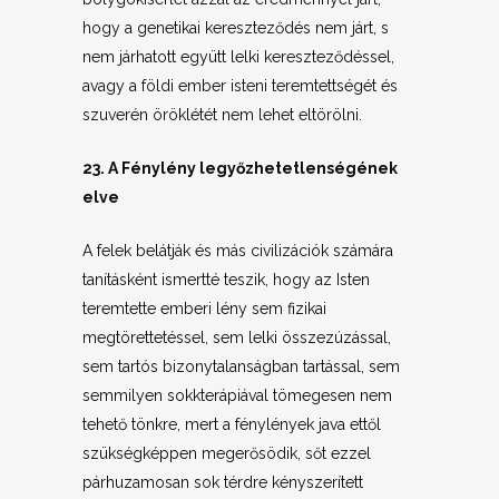
hogy a genetikai kereszteződés nem járt, s
nem járhatott együtt lelki kereszteződéssel,
avagy a földi ember isteni teremtettségét és
szuverén öröklétét nem lehet eltörölni.
23. A Fénylény legyőzhetetlenségének
elve
A felek belátják és más civilizációk számára
tanításként ismertté teszik, hogy az Isten
teremtette emberi lény sem fizikai
megtörettetéssel, sem lelki összezúzással,
sem tartós bizonytalanságban tartással, sem
semmilyen sokkterápiával tömegesen nem
tehető tönkre, mert a fénylények java ettől
szükségképpen megerősödik, sőt ezzel
párhuzamosan sok térdre kényszerített