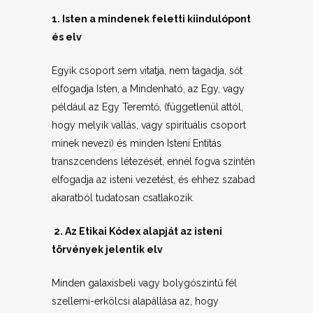
1. Isten a mindenek feletti kiindulópont
és elv
Egyik csoport sem vitatja, nem tagadja, sőt
elfogadja Isten, a Mindenható, az Egy, vagy
például az Egy Teremtő, (függetlenül attól,
hogy melyik vallás, vagy spirituális csoport
minek nevezi) és minden Isteni Entitás
transzcendens létezését, ennél fogva szintén
elfogadja az isteni vezetést, és ehhez szabad
akaratból tudatosan csatlakozik.
2. Az Etikai Kódex alapját az isteni
törvények jelentik elv
Minden galaxisbeli vagy bolygószintű fél
szellemi-erkölcsi alapállása az, hogy