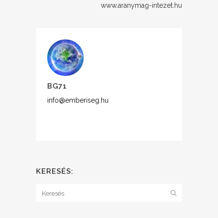
www.aranymag-intezet.hu
BG71
info@emberiseg.hu
KERESÉS: