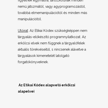
figyelnek egymásra, tartózkodnak minden
nemű játszmától, vagy agyprogramozástól,
továbbá elmemanipulációtól és minden más
manipulációtól.
Utóirat
: Az Etikai Kódex szükségképpen nem
tárgyalás-előkészítő programnyilatkozat. Az
erkölcsi elvek nem függnek a tárgyalófelek
aktuális törekvéseitől, s nincsenek alávetve a
tárgyalások kimenetelét latolgató
forgatókönyveknek.
Az Etikai Kódex alapvető erkölcsi
alapelvei