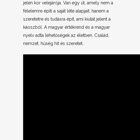
jelen kor velejárója. Van egy út, amely nem a
félelemre építi a saját léte alapjait, hanem a
szeretetre és tudásra épít, ami kiutat jelent a
káoszból. A magyar értékrend és a magyar
nyelv adta lehetőségek az életben. Család,
nemzet, hűség hit és szeretet.