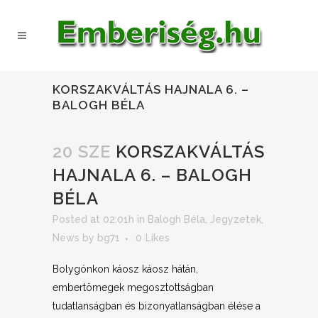
KORSZAKVÁLTÁS HAJNALA 6. –
BALOGH BÉLA
20 SZE
KORSZAKVÁLTÁS
HAJNALA 6. – BALOGH
BÉLA
Posted at 02:01h
in
Balogh Béla
,
Jegyzetek
,
News
by
bg71
0
Likes
Bolygónkon káosz káosz hátán,
embertömegek megosztottságban
tudatlanságban és bizonyatlanságban élése a