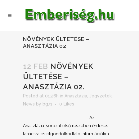
NÖVÉNYEK ÜLTETÉSE –
ANASZTÁZIA 02.
12 FEB
NÖVÉNYEK
ÜLTETÉSE –
ANASZTÁZIA 02.
Posted at 01:26h
in
Anasztázia
,
Jegyzetek
,
News
by
bg71
0
Likes
Az
Anasztázia-sorozat első részében érdekes
tanácsra és elgondolkodtató információkra