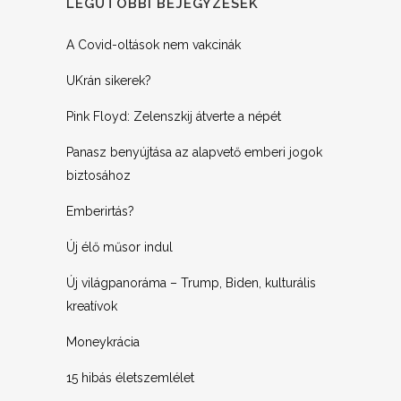
LEGUTÓBBI BEJEGYZÉSEK
A Covid-oltások nem vakcinák
UKrán sikerek?
Pink Floyd: Zelenszkij átverte a népét
Panasz benyújtása az alapvető emberi jogok
biztosához
Emberirtás?
Új élő műsor indul
Új világpanoráma – Trump, Biden, kulturális
kreatívok
Moneykrácia
15 hibás életszemlélet