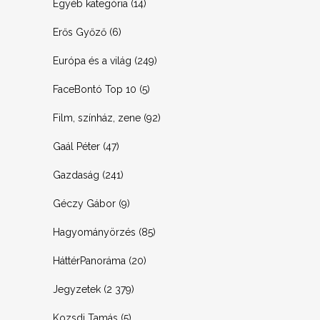
Egyéb kategória
(14)
Erős Győző
(6)
Európa és a világ
(249)
FaceBontó Top 10
(5)
Film, színház, zene
(92)
Gaál Péter
(47)
Gazdaság
(241)
Géczy Gábor
(9)
Hagyományörzés
(85)
HáttérPanoráma
(20)
Jegyzetek
(2 379)
Kozsdi Tamás
(5)