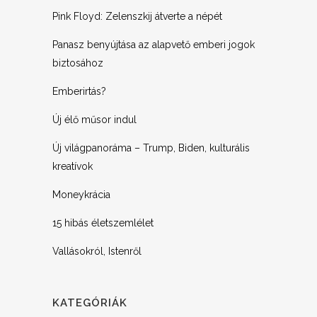
Pink Floyd: Zelenszkij átverte a népét
Panasz benyújtása az alapvető emberi jogok
biztosához
Emberirtás?
Új élő műsor indul
Új világpanoráma – Trump, Biden, kulturális
kreatívok
Moneykrácia
15 hibás életszemlélet
Vallásokról, Istenről
KATEGÓRIÁK