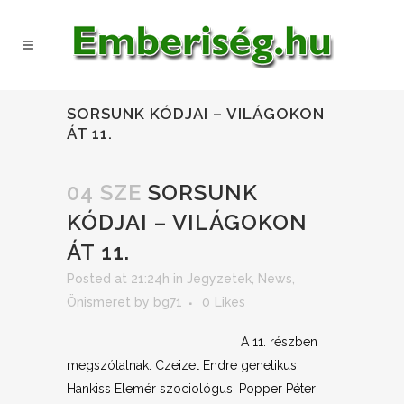
SORSUNK KÓDJAI – VILÁGOKON
ÁT 11.
04 SZE
SORSUNK
KÓDJAI – VILÁGOKON
ÁT 11.
Posted at 21:24h
in
Jegyzetek
,
News
,
Önismeret
by
bg71
0
Likes
A 11. részben
megszólalnak: Czeizel Endre genetikus,
Hankiss Elemér szociológus, Popper Péter