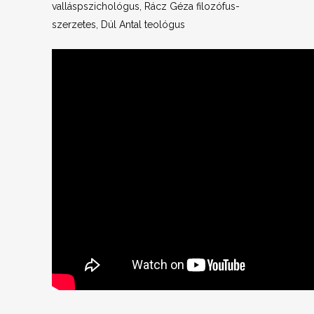
valláspszichológus, Rácz Géza filozófus-
szerzetes, Dúl Antal teológus