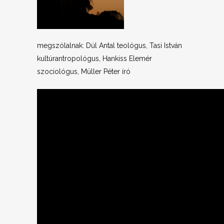
megszólalnak: Dúl Antal teológus, Tasi István
kultúrantropológus, Hankiss Elemér
szociológus, Müller Péter író