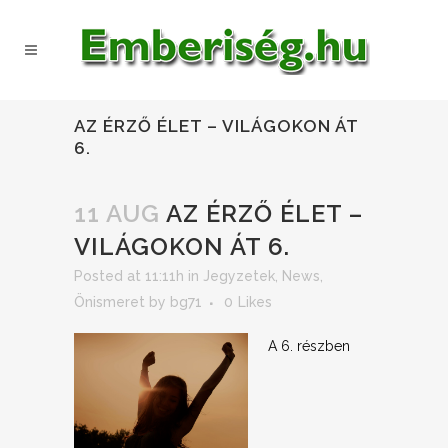
AZ ÉRZŐ ÉLET – VILÁGOKON ÁT
6.
11 AUG
AZ ÉRZŐ ÉLET –
VILÁGOKON ÁT 6.
Posted at 11:11h
in
Jegyzetek
,
News
,
Önismeret
by
bg71
0
Likes
A 6. részben