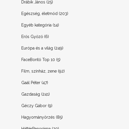
Drábik János
(25)
Egészség, életmód
(203)
Egyéb kategória
(14)
Erős Győző
(6)
Európa és a világ
(249)
FaceBontó Top 10
(5)
Film, színház, zene
(92)
Gaál Péter
(47)
Gazdaság
(241)
Géczy Gábor
(9)
Hagyományörzés
(85)
HáttérPanoráma
(20)