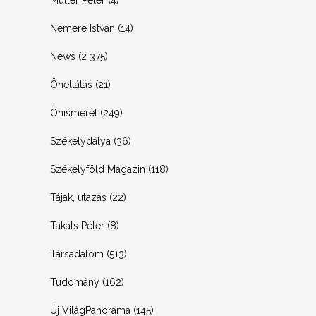
Müller Péter
(4)
Nemere István
(14)
News
(2 375)
Önellátás
(21)
Önismeret
(249)
Székelydálya
(36)
Székelyföld Magazin
(118)
Tájak, utazás
(22)
Takáts Péter
(8)
Társadalom
(513)
Tudomány
(162)
Új VilágPanoráma
(145)