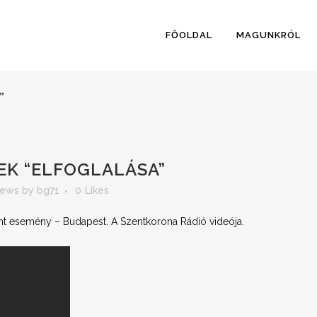
FŐOLDAL
MAGUNKRÓL
”
EK “ELFOGLALÁSA”
ews
by
bg71
0
Likes
ént esemény – Budapest. A Szentkorona Rádió videója.