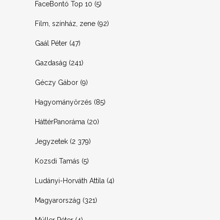
FaceBontó Top 10
(5)
Film, színház, zene
(92)
Gaál Péter
(47)
Gazdaság
(241)
Géczy Gábor
(9)
Hagyományörzés
(85)
HáttérPanoráma
(20)
Jegyzetek
(2 379)
Kozsdi Tamás
(5)
Ludányi-Horváth Attila
(4)
Magyarország
(321)