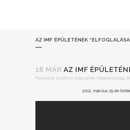
AZ IMF ÉPÜLETÉNEK “ELFOGLALÁSA
18 MÁR
AZ IMF ÉPÜLETÉN
Posted at 21:56h
in
Jegyzetek
,
Magyarország
,
N
2012. március 15-én tört