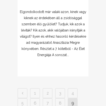
Elgondolkodott már valaki azon, kinek vagy
kiknek az érdekében áll a zsidósággal
szemben élő gyűlölet? Tudjuk, kik azok a
léviták? Kik azok, akik valójában irányítják a
világot? Ilyen és ehhez hasonló kérdésekre
ad magyarázatot Anasztázia Megre
könyvében. Részlet a 7. kötetből - Az Élet
Energiája A sorozat...
1
2
3
4
5
6
7
8
9