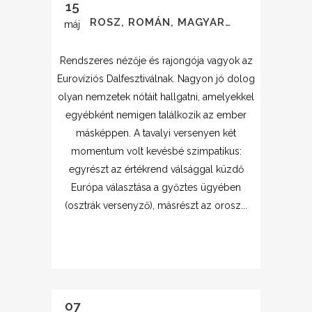
15
OROSZ, ROMÁN, MAGYAR…
máj
Rendszeres nézője és rajongója vagyok az
Eurovíziós Dalfesztiválnak. Nagyon jó dolog
olyan nemzetek nótáit hallgatni, amelyekkel
egyébként nemigen találkozik az ember
másképpen. A tavalyi versenyen két
momentum volt kevésbé szimpatikus:
egyrészt az értékrend válsággal küzdő
Európa választása a győztes ügyében
(osztrák versenyző), másrészt az orosz...
07