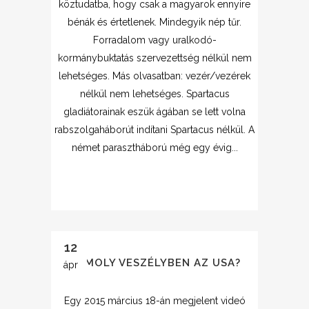
köztudatba, hogy csak a magyarok ennyire
bénák és értetlenek. Mindegyik nép tűr.
Forradalom vagy uralkodó-
kormánybuktatás szervezettség nélkül nem
lehetséges. Más olvasatban: vezér/vezérek
nélkül nem lehetséges. Spartacus
gladiátorainak eszük ágában se lett volna
rabszolgaháborút indítani Spartacus nélkül. A
német parasztháború még egy évig...
12
KOMOLY VESZÉLYBEN AZ USA?
ápr
Egy 2015 március 18-án megjelent videó