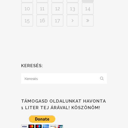
10
11
12
13
14
15
16
17
KERESÉS:
TÁMOGASD OLDALUNKAT HAVONTA
1 LITER TEJ ÁRÁVAL! KÖSZÖNÖM!