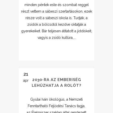
minden péntek este és szombat reggel
részt vettem a sábeszi szertartásokon, ezek
része volt a sábeszi iskola is. Tudják, a
zsidók a bölcsőtől kezdve oktatják a
gyerekeiket. Bár teljesen átitatott a jiddiskeit,
vagyis a zsidó kultúra,...
21
2030-RA AZ EMBERISÉG
ápr
LEHÚZHATJA A ROLÓT?
Gyulai Iván ökológus, a Nemzeti
Fenntartható Fejlődési Tanács tagja,
az Élelmiszer szaklap által rendezett