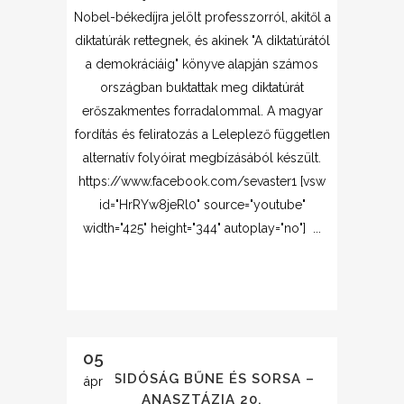
Nobel-békedíjra jelölt professzorról, akitől a
diktatúrák rettegnek, és akinek "A diktatúrától
a demokráciáig" könyve alapján számos
országban buktattak meg diktatúrát
erőszakmentes forradalommal. A magyar
fordítás és feliratozás a Leleplező független
alternatív folyóirat megbízásából készült.
https://www.facebook.com/sevaster1 [vsw
id="HrRYw8jeRl0" source="youtube"
width="425" height="344" autoplay="no"] ...
05
A ZSIDÓSÁG BŰNE ÉS SORSA –
ápr
ANASZTÁZIA 20.