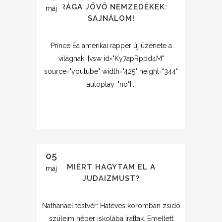
DRÁGA JÖVŐ NEMZEDÉKEK:
máj
SAJNÁLOM!
Prince Ea amerikai rapper új üzenete a
világnak. [vsw id="Ky7apRppd4M"
source="youtube" width="425" height="344"
autoplay="no"]...
05
MIÉRT HAGYTAM EL A
máj
JUDAIZMUST?
Nathanael testvér: Hatéves koromban zsidó
szüleim héber iskolába írattak. Emellett