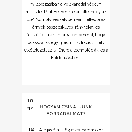
nyilatkozatában a volt kanadai védelmi
miniszter Paul Hellyer kijelentette, hogy az
USA "komoly veszélyben van", felfedte az
árnyék összeesküvés irányítókat, és
felszólította az amerikai embereket, hogy
válasszanak egy új adminisztrációt, mely
elkötelezett az Új Energia technológiák, és a
Földönkívüliek...
10
HOGYAN CSINÁLJUNK
ápr
FORRADALMAT?
BAFTA-díjas film a 83 éves, háromszor